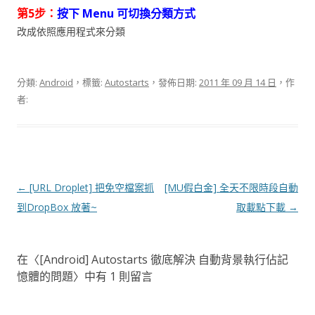
第5步：
按下 Menu 可切換分類方式
改成依照應用程式來分類
分類:
Android
，標籤:
Autostarts
，發佈日期:
2011 年 09 月 14 日
，作
者:
文
←
[URL Droplet] 把免空檔案抓
[MU假白金] 全天不限時段自動
章
到DropBox 放著~
取載點下載
→
導
覽
在〈
[Android] Autostarts 徹底解決 自動背景執行佔記
憶體的問題
〉中有 1 則留言