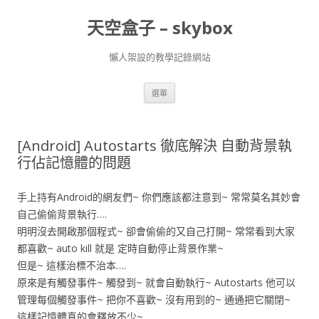
天空盒子 – skybox
懶人架設的教學記錄網站
跳
選單
至
主
要
內
容
[Android] Autostarts 徹底解決 自動背景執
行佔記憶體的問題
手上持有Android的網友們~ 你們應該都注意到~ 常常莫名其妙會
自己偷偷背景執行….
明明沒去開啟那個程式~ 卻會偷偷的又自己打開~ 常常看到大家
都喜歡~ auto kill 就是 定時自動停止背景作業~
但是~ 這樣治標不治本….
原來是有觸發事件~ 觸發到~ 就會自動執行~ Autostarts 他可以
管理每個觸發事件~ 把你不喜歡~ 沒有用到的~ 通通把它關閉~
這樣記憶體真的會釋放不少~