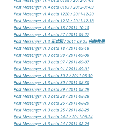
Post Messenger v1.4 beta 0108 / 2012-01-08
Post Messenger v1.4 beta 0103 / 2012-01-03
Post Messenger v1.4 beta 1220 / 2011-12-20
Post Messenger v1.4 beta 1218 / 2011-12-18
Post Messenger v1.4 beta 18 / 2011-10-18
Post Messenger v1.4 beta 27 / 2011-09-27
Post Messenger v1.3
正式版
/ 2011-09-25
完整教學
Post Messenger v1.3 beta 18 / 2011-09-18
Post Messenger v1.3 beta 98 / 2011-09-08
Post Messenger v1.3 beta 97 / 2011-09-07
Post Messenger v1.3 beta 91 / 2011-09-01
Post Messenger v1.3 beta 30-2 / 2011-08-30
Post Messenger v1.3 beta 30 / 2011-08-30
Post Messenger v1.3 beta 29 / 2011-08-29
Post Messenger v1.3 beta 28 / 2011-08-28
Post Messenger v1.3 beta 26 / 2011-08-26
Post Messenger v1.3 beta 25 / 2011-08-25
Post Messenger v1.3 beta 24-2 / 2011-08-24
Post Messenger v1.3 beta 24 / 2011-08-24