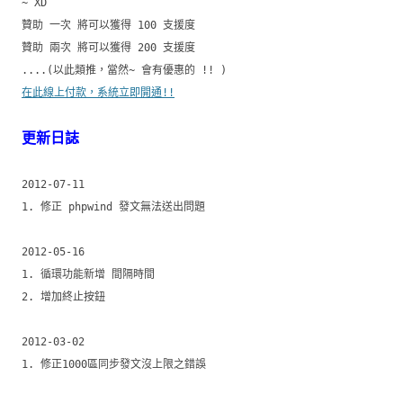
~ XD
贊助 一次 將可以獲得 100 支援度
贊助 兩次 將可以獲得 200 支援度
....(以此類推，當然~ 會有優惠的 !! )
在此線上付款，系統立即開通!!
更新日誌
2012-07-11
1. 修正 phpwind 發文無法送出問題
2012-05-16
1. 循環功能新增 間隔時間
2. 增加終止按鈕
2012-03-02
1. 修正1000區同步發文沒上限之錯誤