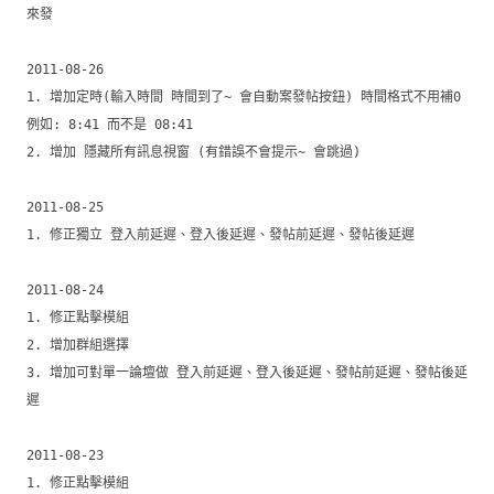
來發
2011-08-26
1. 增加定時(輸入時間 時間到了~ 會自動案發帖按鈕) 時間格式不用補0
例如: 8:41 而不是 08:41
2. 增加 隱藏所有訊息視窗 (有錯誤不會提示~ 會跳過)
2011-08-25
1. 修正獨立 登入前延遲、登入後延遲、發帖前延遲、發帖後延遲
2011-08-24
1. 修正點擊模組
2. 增加群組選擇
3. 增加可對單一論壇做 登入前延遲、登入後延遲、發帖前延遲、發帖後延
遲
2011-08-23
1. 修正點擊模組