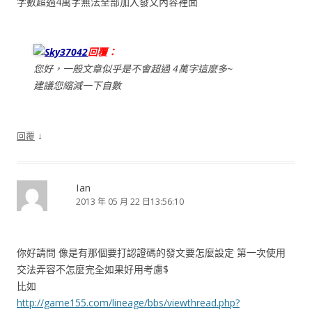
字數超過4萬字無法全部加入發文內容裡面
Sky37042
回覆：
您好，一般文章似乎是不會超過 4萬字這麼多~
建議您縮減一下自數
↓
回覆
Ian
2013 年 05 月 22 日13:56:10
你好請問 像是有那個要打認證碼的發文要怎麼設定 第一次使用
交法弄容不怎麼完全如果好用考慮$
比如
http://game155.com/lineage/bbs/viewthread.php?