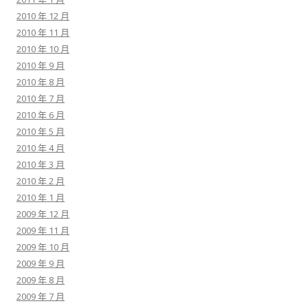
2010 年 12 月
2010 年 11 月
2010 年 10 月
2010 年 9 月
2010 年 8 月
2010 年 7 月
2010 年 6 月
2010 年 5 月
2010 年 4 月
2010 年 3 月
2010 年 2 月
2010 年 1 月
2009 年 12 月
2009 年 11 月
2009 年 10 月
2009 年 9 月
2009 年 8 月
2009 年 7 月