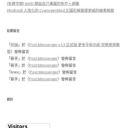
[免費空間] ImXD 開設自己專屬的免空 + 網賺
[Android] 人性化的 CyanogenMod 比圖形解鎖還更威的繪畫解鎖
近期留言
「
阿倫
」於〈
Post Messenger v1.3 正式版 更多全新功能 完整使用教
學
〉發佈留言
「
新手
」於〈
Post Messenger
〉發佈留言
「
新手
」於〈
Post Messenger
〉發佈留言
「
linex
」於〈
Post Messenger
〉發佈留言
「
新手
」於〈
Post Messenger
〉發佈留言
統計