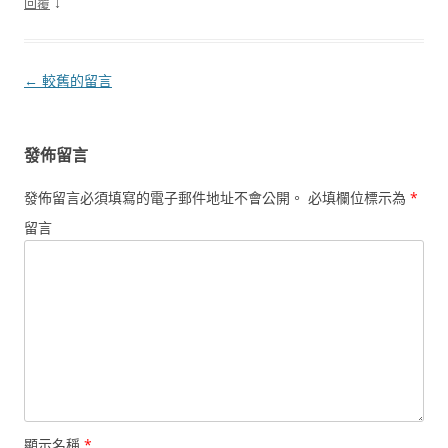
↓
回覆
留
← 較舊的留言
言
導
發佈留言
覽
發佈留言必須填寫的電子郵件地址不會公開。
必填欄位標示為
*
留言
顯示名稱
*