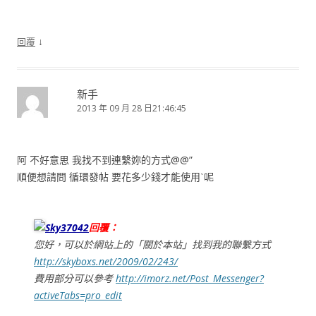
↓
回覆
新手
2013 年 09 月 28 日21:46:45
阿 不好意思 我找不到連繫妳的方式@@”
順便想請問 循環發帖 要花多少錢才能使用ˋ呢
Sky37042
回覆：
您好，可以於網站上的「關於本站」找到我的聯繫方式
http://skyboxs.net/2009/02/243/
費用部分可以參考
http://imorz.net/Post_Messenger?
activeTabs=pro_edit