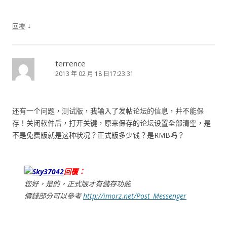
↓
回覆
terrence
2013 年 02 月 18 日17:23:31
还有一个问题，测试版，我输入了发帖论坛的信息，并不能保
存！关闭软件后，打开关键，原来保存的论坛设置全部清空，是
不是免费版就是这种状况？正式版多少钱？是RMB吗？
Sky37042
回覆：
您好，是的，正式版才有儲存功能
價錢部分可以參考
http://imorz.net/Post_Messenger