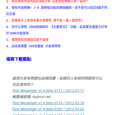
Q. 我在發帖內容內設好8篇文章 怎麼發帖時都只發一篇呢?
A. 發帖內容那邊~ 1~8 是群組功能的群組編號，並不是可以設定8篇不同
的文章
Q. 如果我手上有很多篇文章要發 總不能一篇一篇發吧?
A. 您可以使用 1000高級區的 【大量發文】 功能，此區要支援度大於等
於1000才能使用
Q. 循環發帖的按鈕怎麼不能按
A. 此區是需要 500支援度 才能使用唷
檔案下載載點:
麻煩大家有問題在這裡回覆，這樣別人有相同問題就可以
在此查詢到 !!
Post Messenger v1.4 beta 0711 / 2012-07-11
解壓縮密碼: skyboxs.net
Post Messenger v1.4 beta 0516 / 2012-05-16
Post Messenger v1.4 beta 0302 / 2012-03-02