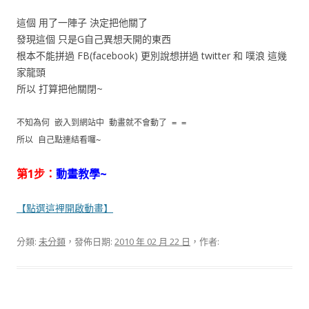
這個 用了一陣子 決定把他關了
發現這個 只是G自己異想天開的東西
根本不能拼過 FB(facebook) 更別說想拼過 twitter 和 噗浪 這幾
家龍頭
所以 打算把他關閉~
不知為何 嵌入到網站中 動畫就不會動了 = =
所以 自己點連結看囉~
第1步：
動畫教學~
【點選這裡開啟動畫】
分類:
未分類
，發佈日期:
2010 年 02 月 22 日
，作者: