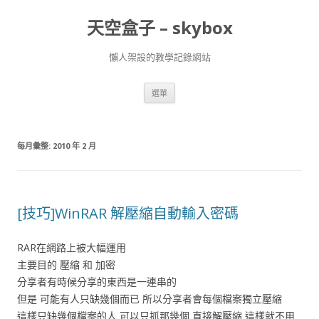
天空盒子 – skybox
懶人架設的教學記錄網站
跳
選單
至
主
要
內
容
每月彙整:
2010 年 2 月
[技巧]WinRAR 解壓縮自動輸入密碼
RAR在網路上被大幅運用
主要目的 壓縮 和 加密
分享者有時候分享的東西是一連串的
但是 可能有人只缺幾個而已 所以分享者會每個檔案獨立壓縮
這樣只缺幾個檔案的人 可以只抓那幾個 直接解壓縮 這樣就不用