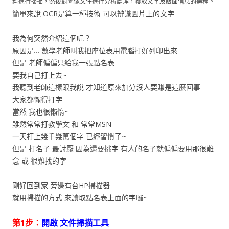
料進行掃描，然後對圖像文件進行分析處理，獲取文字及版面信息的過程。
簡單來說 OCR是算一種技術 可以辨識圖片上的文字
我為何突然介紹這個呢？
原因是… 數學老師叫我把座位表用電腦打好列印出來
但是 老師偏偏只給我一張點名表
要我自己打上去~
我聽到老師這樣跟我說 才知道原來加分沒人要賺是這麼回事
大家都懶得打字
當然 我也很懶惰~
雖然常常打教學文 和 常常MSN
一天打上幾千幾萬個字 已經習慣了~
但是 打名子 最討厭 因為還要挑字 有人的名子就偏偏要用那很難
念 或 很難找的字
剛好回到家 旁邊有台HP掃描器
就用掃描的方式 來讀取點名表上面的字囉~
第1步：
開啟 文件掃描工具