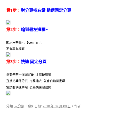
第1步：
對分頁按右鍵 點選固定分頁
第2步：
縮到最左邊囉~
顯示只有顯示 Icon 而已
不會再有標題~
第3步：
快速 固定分頁
※要先有一個固定後 才能使用唷
直接把其他分頁 拖移過去 就會自動固定囉
當然要快速解除 也是快速脫離開
分類:
未分類
，發佈日期:
2010 年 02 月 09 日
，作者: