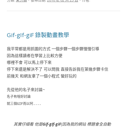
分類:
未分類
，發佈日期:
2010 年 02 月 25 日
，作者:
Gif-gIf-giF 錄製動畫教學
我平常都是用抓圖的方式 一個步驟一個步驟慢慢引導
因為這樣讀者在學習上比較方便
哪裡不會 可以馬上停下來
停下來還是解決不了 可以問我 直接告訴我在第幾步驟卡住
前幾天 和網友拿了一個小程式 蠻好玩的
先從他的名子來討論~
名子有啥好討論
就三個GIF而以阿....
其實仔細看 他是
Gif-gIf-giF
(因為我的網站 標題會全自動