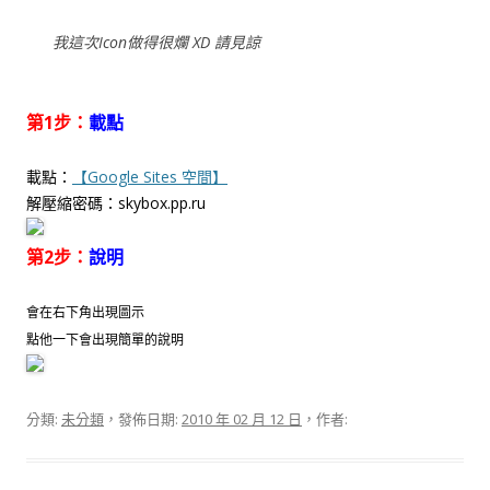
我這次Icon做得很爛 XD 請見諒
第1步：
載點
載點：
【Google Sites 空間】
解壓縮密碼：skybox.pp.ru
第2步：
說明
會在右下角出現圖示
點他一下會出現簡單的說明
分類:
未分類
，發佈日期:
2010 年 02 月 12 日
，作者: