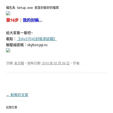
檔名為 Setup.exe 就是封裝好的檔案
第16步：
我的封裝…
給大家看一看吧~
載點：
【sky37042封裝測試檔】
解壓縮密碼：skybox.pp.ru
分類:
未分類
，發佈日期:
2010 年 02 月 06 日
，作者:
文
←
較舊的文章
章
近期文章
導