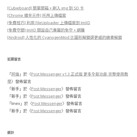
覽
[Cubieboard] 簡單開箱 + 刷入 img 到 SD 卡
[Chrome 擴充元件] 托甩上傳檔案
[免費技巧] 利用 FileUploader 上傳檔案到 ImXD
[免費空間] ImXD 開設自己專屬的免空 + 網賺
[Android] 人性化的 CyanogenMod 比圖形解鎖還更威的繪畫解鎖
近期留言
「
阿倫
」於〈
Post Messenger v1.3 正式版 更多全新功能 完整使用教
學
〉發佈留言
「
新手
」於〈
Post Messenger
〉發佈留言
「
新手
」於〈
Post Messenger
〉發佈留言
「
linex
」於〈
Post Messenger
〉發佈留言
「
新手
」於〈
Post Messenger
〉發佈留言
統計