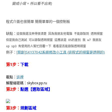
變成小寫 = 所以看不出來)
程式介面也很簡單 簡簡單單的一個控制板
缺點：
這個我還沒弄得很清楚 因為我朋友他電腦 不能錄製到 透明視窗
但是我自己測試 可以錄製透明視窗 這應該是 OS的差別 我 w7 我朋友
xp sp3 有使用的人幫忙回覆一下 看看是否能錄製透明視窗
例子：
[原創]SKY37042系統修改小工具 (這程式的視窗是透明的)
第1步：
下載
載點：
這裡
解壓縮密碼：skybox.pp.ru
第2步：
點選【選取區域】
第3步：
規劃區域