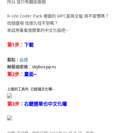
所以 就只有翻這兩個
K-Lite Codec Pack 裡面的 MPC是英文版 用不習慣嗎？
找個選項 找很久找不到嗎？
來試用看看我簡單的中文化版吧~
第1步：
下載
載點：
這裡
解壓縮密碼：skybox.pp.ru
第2步：
畫面~
上面的工具列 已經鐘文化囉~
第3步：
右鍵選單也中文化囉