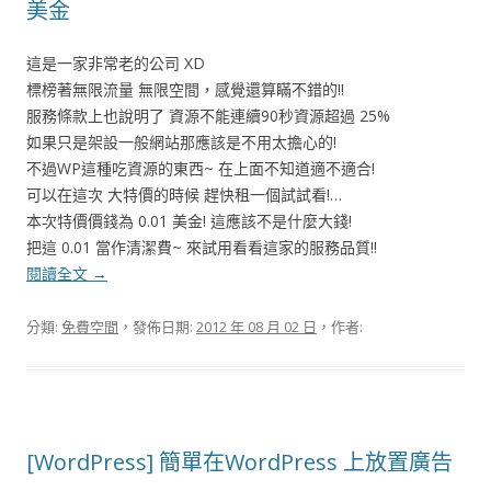
美金
這是一家非常老的公司 XD
標榜著無限流量 無限空間，感覺還算瞞不錯的!!
服務條款上也說明了 資源不能連續90秒資源超過 25%
如果只是架設一般網站那應該是不用太擔心的!
不過WP這種吃資源的東西~ 在上面不知道適不適合!
可以在這次 大特價的時候 趕快租一個試試看!…
本次特價價錢為 0.01 美金! 這應該不是什麼大錢!
把這 0.01 當作清潔費~ 來試用看看這家的服務品質!!
閱讀全文
→
分類:
免費空間
，發佈日期:
2012 年 08 月 02 日
，作者:
[WordPress] 簡單在WordPress 上放置廣告