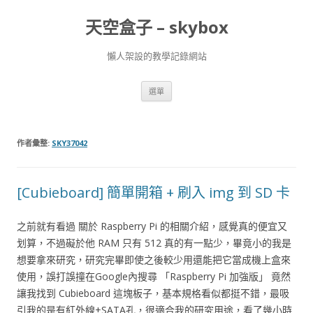
天空盒子 – skybox
懶人架設的教學記錄網站
跳
選單
至
主
要
內
容
作者彙整:
SKY37042
[Cubieboard] 簡單開箱 + 刷入 img 到 SD 卡
之前就有看過 關於 Raspberry Pi 的相關介紹，感覺真的便宜又
划算，不過礙於他 RAM 只有 512 真的有一點少，畢竟小的我是
想要拿來研究，研究完畢即使之後較少用還能把它當成機上盒來
使用，誤打誤撞在Google內搜尋 「Raspberry Pi 加強版」 竟然
讓我找到 Cubieboard 這塊板子，基本規格看似都挺不錯，最吸
引我的是有紅外線+SATA孔，很適合我的研究用途，看了幾小時