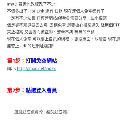
ImXD 最近也改版改了不少~
不但多出了 Hot Link 還有 任務 現在連個人免空都有了~
一定有不少站長 在經營網站的時候 需要分享一些小檔案!
但是卻不知道要丟去哪! 丟到免空 還要擔心檔案遺失 租用個FTP
來放檔案 又會擔心被盜聯、流量不夠 等等的問題
現在個人免空 可以綁上自己的網域 、更換版面、放廣告 現在還
能套上 adf 的短網址賺錢!!
第1步：
打開免空網站
網址:
http://imxd.net/index
第2步：
點選登入會員
還沒註冊會員的~ 趕快註冊唷!!