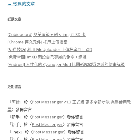
文
←
較舊的文章
章
近期文章
導
覽
[Cubieboard] 簡單開箱 + 刷入 img 到 SD 卡
[Chrome 擴充元件] 托甩上傳檔案
[免費技巧] 利用 FileUploader 上傳檔案到 ImXD
[免費空間] ImXD 開設自己專屬的免空 + 網賺
[Android] 人性化的 CyanogenMod 比圖形解鎖還更威的繪畫解鎖
近期留言
「
阿倫
」於〈
Post Messenger v1.3 正式版 更多全新功能 完整使用教
學
〉發佈留言
「
新手
」於〈
Post Messenger
〉發佈留言
「
新手
」於〈
Post Messenger
〉發佈留言
「
linex
」於〈
Post Messenger
〉發佈留言
「
新手
」於〈
Post Messenger
〉發佈留言