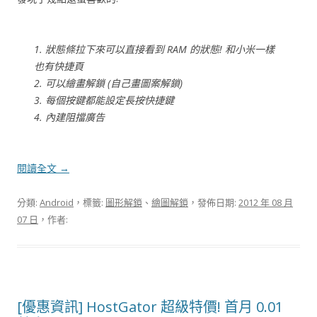
1. 狀態條拉下來可以直接看到 RAM 的狀態! 和小米一樣
也有快捷頁
2. 可以繪畫解鎖 (自己畫圖案解鎖)
3. 每個按鍵都能設定長按快捷鍵
4. 內建阻擋廣告
閱讀全文
→
分類:
Android
，標籤:
圖形解鎖
、
繪圖解鎖
，發佈日期:
2012 年 08 月
07 日
，作者:
[優惠資訊] HostGator 超級特價! 首月 0.01