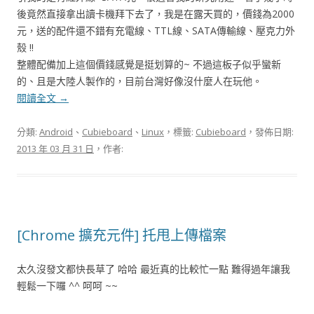
後竟然直接拿出讀卡機拜下去了，我是在露天買的，價錢為2000
元，送的配件還不錯有充電線、TTL線、SATA傳輸線、壓克力外
殼 !!
整體配備加上這個價錢感覺是挺划算的~ 不過這板子似乎蠻新
的、且是大陸人製作的，目前台灣好像沒什麼人在玩他。
閱讀全文
→
分類:
Android
、
Cubieboard
、
Linux
，標籤:
Cubieboard
，發佈日期:
2013 年 03 月 31 日
，作者:
[Chrome 擴充元件] 托甩上傳檔案
太久沒發文都快長草了 哈哈 最近真的比較忙一點 難得過年讓我
輕鬆一下囉 ^^ 呵呵 ~~