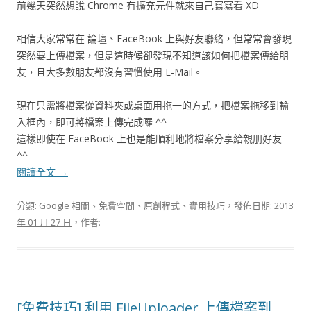
前幾天突然想說 Chrome 有擴充元件就來自己寫寫看 XD
相信大家常常在 論壇、FaceBook 上與好友聯絡，但常常會發現
突然要上傳檔案，但是這時候卻發現不知道該如何把檔案傳給朋
友，且大多數朋友都沒有習慣使用 E-Mail。
現在只需將檔案從資料夾或桌面用拖一的方式，把檔案拖移到輸
入框內，即可將檔案上傳完成囉 ^^
這樣即使在 FaceBook 上也是能順利地將檔案分享給親朋好友
^^
閱讀全文
→
分類:
Google 相關
、
免費空間
、
原創程式
、
實用技巧
，發佈日期:
2013
年 01 月 27 日
，作者:
[免費技巧] 利用 FileUploader 上傳檔案到