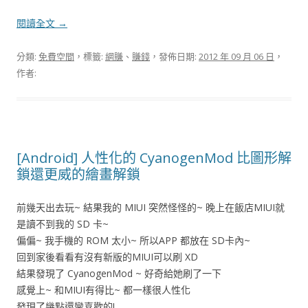
閱讀全文
→
分類:
免費空間
，標籤:
網賺
、
賺錢
，發佈日期:
2012 年 09 月 06 日
，
作者:
[Android] 人性化的 CyanogenMod 比圖形解
鎖還更威的繪畫解鎖
前幾天出去玩~ 結果我的 MIUI 突然怪怪的~ 晚上在飯店MIUI就
是讀不到我的 SD 卡~
偏偏~ 我手機的 ROM 太小~ 所以APP 都放在 SD卡內~
回到家後看看有沒有新版的MIUI可以刷 XD
結果發現了 CyanogenMod ~ 好奇給她刷了一下
感覺上~ 和MIUI有得比~ 都一樣很人性化
發現了幾點還蠻喜歡的!