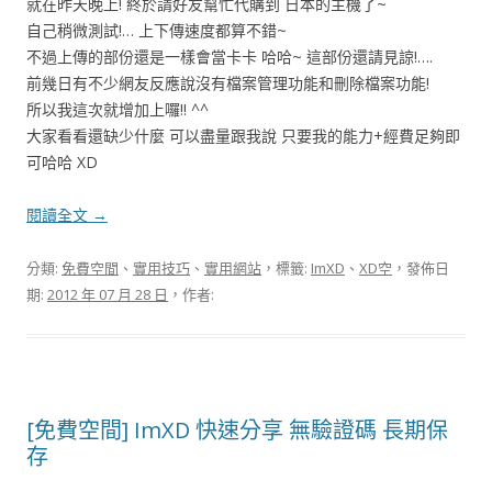
就在昨天晚上! 終於請好友幫忙代購到 日本的主機了~
自己稍微測試!… 上下傳速度都算不錯~
不過上傳的部份還是一樣會當卡卡 哈哈~ 這部份還請見諒!….
前幾日有不少網友反應說沒有檔案管理功能和刪除檔案功能!
所以我這次就增加上囉!! ^^
大家看看還缺少什麼 可以盡量跟我說 只要我的能力+經費足夠即
可哈哈 XD
閱讀全文
→
分類:
免費空間
、
實用技巧
、
實用網站
，標籤:
ImXD
、
XD空
，發佈日
期:
2012 年 07 月 28 日
，作者:
[免費空間] ImXD 快速分享 無驗證碼 長期保
存