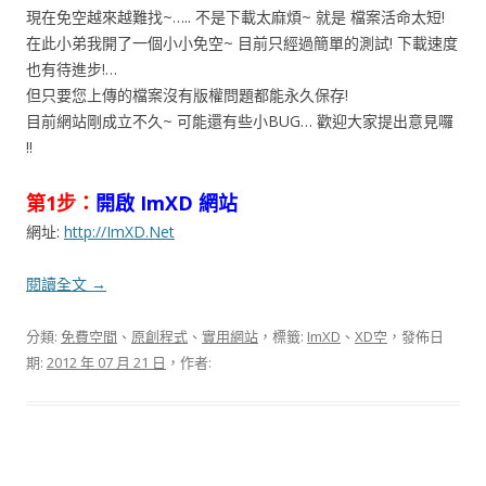
現在免空越來越難找~….. 不是下載太麻煩~ 就是 檔案活命太短!
在此小弟我開了一個小小免空~ 目前只經過簡單的測試! 下載速度
也有待進步!…
但只要您上傳的檔案沒有版權問題都能永久保存!
目前網站剛成立不久~ 可能還有些小BUG… 歡迎大家提出意見囉
!!
第1步：
開啟 ImXD 網站
網址:
http://ImXD.Net
閱讀全文
→
分類:
免費空間
、
原創程式
、
實用網站
，標籤:
ImXD
、
XD空
，發佈日
期:
2012 年 07 月 21 日
，作者: