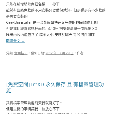
只能在新增移除內把名稱一一抄下
雖然有些綠色軟體不用安裝只要備份就好~ 但是還是有不少軟體
是需要安裝的!
GeekUninstaller 是一套能簡單快速又完整的移除軟體工具!
但是我比較喜歡她裡面的小功能~ 把安裝清單一次匯出 XD
匯出內容內還包含了 檔案大小 安裝於哪天 等等的資訊唷!
閱讀全文
→
分類:
實用技巧
，發佈日期:
2012 年 07 月 29 日
，作者:
[免費空間] ImXD 永久保存 且 有檔案管理功
能
其實檔案管理功能前天我就寫好了~
但是主機的事情讓我一值放心不下….