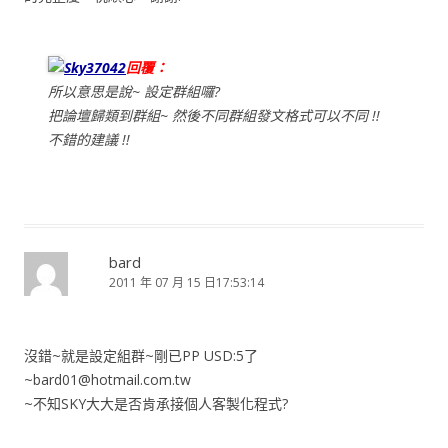
Sky37042
回覆：
所以意思是說~ 設定群組囉?
把論壇歸類到群組~ 然後不同群組發文格式可以不同 !!
不錯的建議 !!
bard
2011 年 07 月 15 日17:53:14
沒錯~就是設定組群~剛已PP USD:5了
~bard01@hotmail.com.tw
~不知SKY大大是否肯承接個人客製化程式?