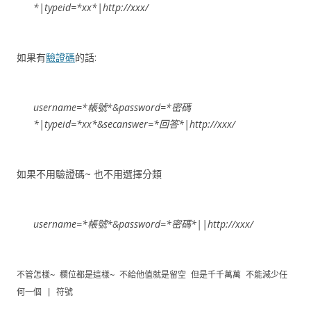
*|typeid=*xx*|http://xxx/
如果有
驗證碼
的話:
username=*帳號*&password=*密碼
*|typeid=*xx*&secanswer=*回答*|http://xxx/
如果不用驗證碼~ 也不用選擇分類
username=*帳號*&password=*密碼*||http://xxx/
不管怎樣~ 欄位都是這樣~ 不給他值就是留空 但是千千萬萬 不能減少任
何一個 | 符號