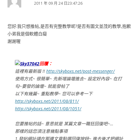
2011 年 09 月 24 日23:47:26
您好:我只想推帖,是否有完整教學呢?是否有圖文並茂的教學,抱歉
小弟我是個軟體白癡
謝謝喔
Sky37042
回覆：
這裡有最新版 !!
http://skyboxs.net/post-messenger/
使用方式~ 很簡單~ 先新增論壇進去~ 設定好內容~ 在打
勾~要發的論壇~ 就能發帖了
以下有幾篇~ 重點教學~ 您可以參考一下
http://skyboxs.net/2011/08/811/
http://skyboxs.net/2011/08/1051/
您要推帖的話~ 意思就是 某篇文章一職狂回復吧~…
那樣的話您須注意幾點事項
1.發帖網址請在那邊文章點選回復按鈕~ 進去後才把網址