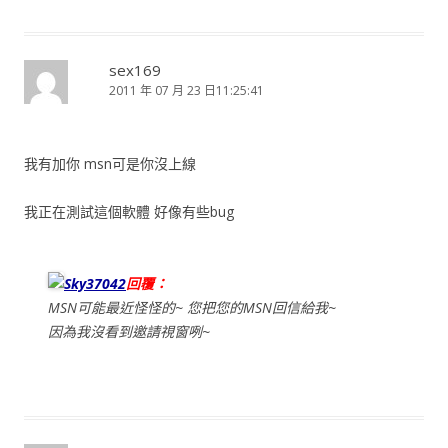
sex169
2011 年 07 月 23 日11:25:41
我有加你 msn可是你沒上線
我正在測試這個軟體 好像有些bug
Sky37042
回覆：
MSN可能最近怪怪的~ 您把您的MSN回信給我~
因為我沒看到邀請視窗咧~