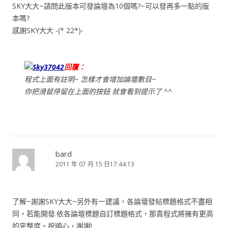
SKY大大~請問此版本可發論壇為10個嗎?~可以發再多一點的版
本嗎?
感謝SKY大大 -(* 22*)-
Sky37042
回覆：
程式上面有註明~ 怎樣才會增加論壇數目~
你把滑鼠停留在上面的按鈕 就會看到提示了 ^^
bard
2011 年 07 月 15 日17:44:13
了解~謝謝SKY大大~另外有一建議，各論壇發帖標題格式不盡相
同，若能開發.依各論壇標題自訂標題格式，那貴程式將擁有更高
的完整度。祝順心，謝謝!