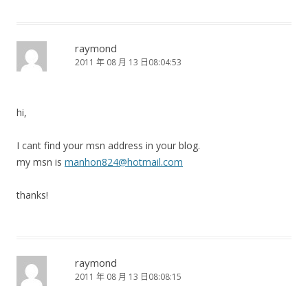
raymond
2011 年 08 月 13 日08:04:53
hi,
I cant find your msn address in your blog.
my msn is
manhon824@hotmail.com
thanks!
raymond
2011 年 08 月 13 日08:08:15