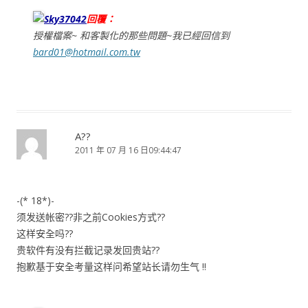
Sky37042
回覆：
授權檔案~ 和客製化的那些問題~我已經回信到
bard01@hotmail.com.tw
A??
2011 年 07 月 16 日09:44:47
-(* 18*)-
须发送帐密??非之前Cookies方式??
这样安全吗??
贵软件有没有拦截记录发回贵站??
抱歉基于安全考量这样问希望站长请勿生气 !!