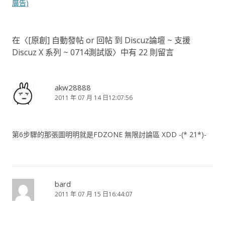
導
廣告)
覽
在〈
[原創] 自動發帖 or 回帖 到 Discuz論壇 ~ 支援
Discuz X 系列 ~ 0714測試版
〉中有 22 則留言
akw28888
2011 年 07 月 14 日12:07:56
第6步驟的那張圖明明就是FDZONE 無限討論區 XDD -(* 21*)-
bard
2011 年 07 月 15 日16:44:07