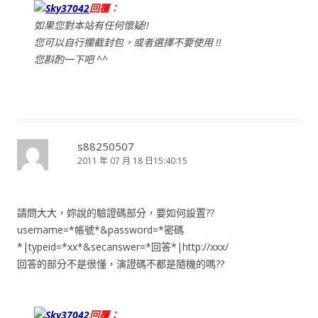
Sky37042
回覆：
如果您對本站有任何懷疑!!
您可以自行攔截封包，或者選擇不要使用 !!
您斟酌一下吧 ^^
s88250507
2011 年 07 月 18 日15:40:15
請問大大，妳說的驗證碼部分，要如何設置??
username=*帳號*&password=*密碼
*|typeid=*xx*&secanswer=*回答*|http://xxx/
回答的部分不是很懂，演證碼不都是隨機的嗎??
Sky37042
回覆：