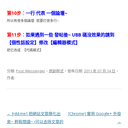
第10步：
一行 代表 一個論壇~
所以有很多個論壇 就要打很多行~
第11步：
如果遇到一些 發帖後~ UBB 碼沒效果的請到
【個性話設定】修改【編輯器模式】
把它改成 【代碼模式】
分類:
Post_Messenger
、
原創程式
，發佈日期:
2011 年 07 月 14 日
，
作者:
文
←
[rdd.me] 把網站文章簡化出
[Chrome] 實用 Google+ 外掛
章
來~ 輕鬆閱讀~ (可以去除文章的
→