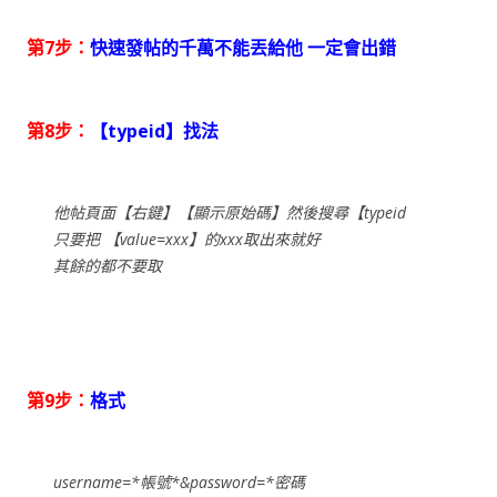
第7步：
快速發帖的千萬不能丟給他 一定會出錯
第8步：
【typeid】找法
他帖頁面【右鍵】【顯示原始碼】然後搜尋【typeid
只要把 【value=xxx】的xxx取出來就好
其餘的都不要取
第9步：
格式
username=*帳號*&password=*密碼