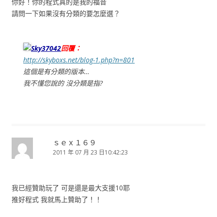
你好！你的程式真的是我的福音
請問一下如果沒有分類的要怎麼選？
Sky37042
回覆：
http://skyboxs.net/blog-1.php?n=801
這個是有分類的版本…
我不懂您說的 沒分類是指?
ｓｅｘ１６９
2011 年 07 月 23 日10:42:23
我已經贊助玩了 可是還是最大支援10耶
推好程式 我就馬上贊助了！！