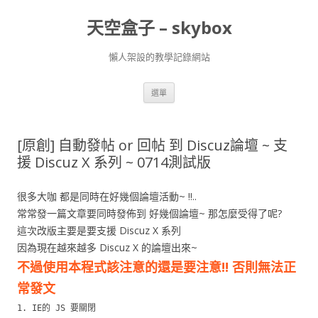
天空盒子 – skybox
懶人架設的教學記錄網站
跳
選單
至
主
要
內
容
[原創] 自動發帖 or 回帖 到 Discuz論壇 ~ 支
援 Discuz X 系列 ~ 0714測試版
很多大咖 都是同時在好幾個論壇活動~ !!..
常常發一篇文章要同時發佈到 好幾個論壇~ 那怎麼受得了呢?
這次改版主要是要支援 Discuz X 系列
因為現在越來越多 Discuz X 的論壇出來~
不過使用本程式該注意的還是要注意!! 否則無法正
常發文
1. IE的 JS 要關閉