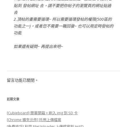
貼到 發帖網址 去，請不要把你帖子的瀏覽頁的網址貼過
去
2.頂帖的畫需要循環~ 所以需要循環發帖的權限(500區的
功能之一)，或者您不需要一職回復~ 也可以用定時發帖的
功能
如果還有疑問~ 再提出來吧~
留言功能已關閉。
近期文章
[Cubieboard] 簡單開箱 + 刷入 img 到 SD 卡
[Chrome 擴充元件] 托甩上傳檔案
[免費技巧] 利用 FileUploader 上傳檔案到 ImXD