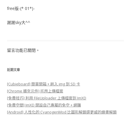
free版-(* 01*)-
謝謝sky大^^
留言功能已關閉。
近期文章
[Cubieboard] 簡單開箱 + 刷入 img 到 SD 卡
[Chrome 擴充元件] 托甩上傳檔案
[免費技巧] 利用 FileUploader 上傳檔案到 ImXD
[免費空間] ImXD 開設自己專屬的免空 + 網賺
[Android] 人性化的 CyanogenMod 比圖形解鎖還更威的繪畫解鎖