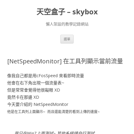
天空盒子 – skybox
懶人架設的教學記錄網站
跳
選單
至
主
要
內
容
[NetSpeedMonitor] 在工具列顯示當前流量
像我自己都是用cFosSpeed 來看即時流量
他會在右下角出現一個流量表~
但是常常會覺得他很礙眼 XD
竟然卡在那邊 XD
今天要介紹的 NetSpeedMonitor
他是在工具列上面顯示~ 而且還能清楚的看到上傳的速度~
我只在Win7上面測試~ 其他系統請自行測試