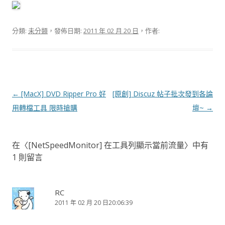
分類:
未分類
，發佈日期:
2011 年 02 月 20 日
，作者:
文
←
[MacX] DVD Ripper Pro 好
[原創] Discuz 帖子批次發到各論
章
用轉檔工具 限時搶購
壇~
→
導
覽
在〈
[NetSpeedMonitor] 在工具列顯示當前流量
〉中有
1 則留言
RC
2011 年 02 月 20 日20:06:39