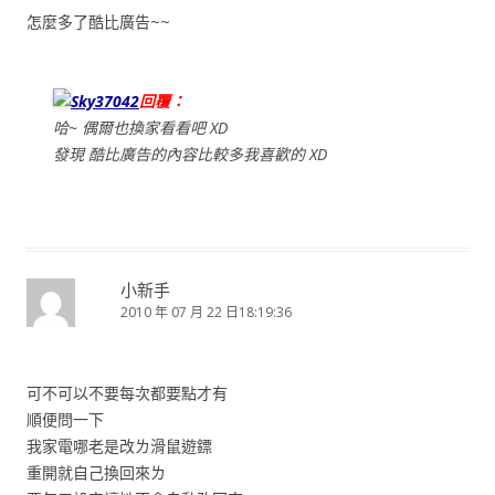
怎麼多了酷比廣告~~
Sky37042
回覆：
哈~ 偶爾也換家看看吧 XD
發現 酷比廣告的內容比較多我喜歡的 XD
小新手
2010 年 07 月 22 日18:19:36
可不可以不要每次都要點才有
順便問一下
我家電哪老是改ㄌ滑鼠遊鏢
重開就自己換回來ㄌ