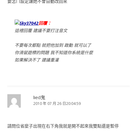
要怎ㄇ設定讓她不會自動改回來
Sky37042
回覆：
這裡回覆 建議不要打注音文
不要每次都點 就把他加到 啟動 就可以了
你滑鼠遊標的問題 我不知道你系統是什麼
如果解決不了 建議重灌
lied鬼
2010 年 07 月 26 日20:04:59
請問位省麼子出現在右下角我就是開不起來我雙點還是暫停