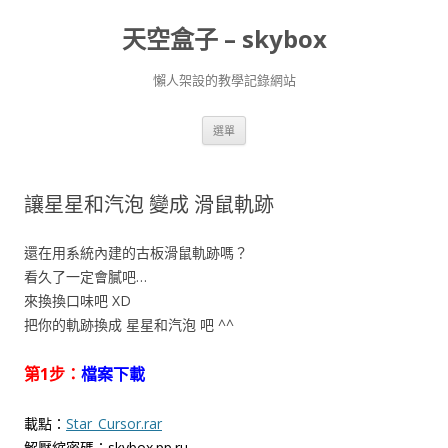
天空盒子 – skybox
懶人架設的教學記錄網站
跳
選單
至
主
要
內
容
讓星星和汽泡 變成 滑鼠軌跡
還在用系統內建的古板滑鼠軌跡嗎？
看久了一定會膩吧…
來換換口味吧 XD
把你的軌跡換成 星星和汽泡 吧 ^^
第1步：
檔案下載
載點：
Star_Cursor.rar
解壓縮密碼：skybox.pp.ru