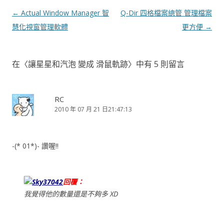
文
←
Actual Window Manager 智
Q-Dir 四格檔案總管 管理檔案
章
慧化視窗管理軟體
更方便
→
導
覽
在〈
讓星星和汽泡 變成 滑鼠軌跡
〉中有 5 則留言
RC
2010 年 07 月 21 日21:47:13
-(* 01*)- 讚喔!!
Sky37042
回覆：
我覺得他的數量還是不夠多 XD