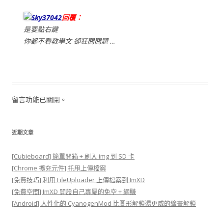
Sky37042
回覆：
是要點右鍵
你都不看教學文 卻狂問問題 …
留言功能已關閉。
近期文章
[Cubieboard] 簡單開箱 + 刷入 img 到 SD 卡
[Chrome 擴充元件] 托甩上傳檔案
[免費技巧] 利用 FileUploader 上傳檔案到 ImXD
[免費空間] ImXD 開設自己專屬的免空 + 網賺
[Android] 人性化的 CyanogenMod 比圖形解鎖還更威的繪畫解鎖