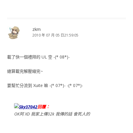
zkm
2010 年 07 月 05 日21:59:05
載了快一個禮拜的 UL 空 -(* 08*)-
總算載完解壓縮完~
要幫忙分流到 Xuite 嘛 -(* 07*)- -(* 07*)-
Sky37042
回覆：
OK阿 XD 我家上傳32k 我傳的話 會死人的