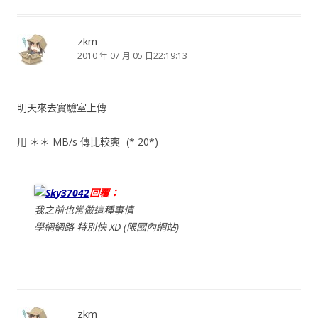
zkm
2010 年 07 月 05 日22:19:13
明天來去實驗室上傳
用 ＊＊ MB/s 傳比較爽 -(* 20*)-
Sky37042
回覆：
我之前也常做這種事情
學網網路 特別快 XD (限國內網站)
zkm