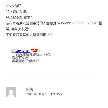
Sky大你好
我下載此系統..
發現說不能灌XPㄟ
我有拿給朋友灌和某站的人回覆說 Windows XP SP3 (SXS.DLL錯
誤) 無法安裝喔!
不知有沒有其他人有這情形 ><"
Sky37042
回覆：
我有用這片灌過三 四次…
都沒有問題
可能是你沒燒好吧
阿夫
2010 年 08 月 15 日21:36:55