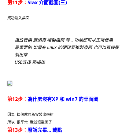
第11步：
Slax 介面截圖(三)
成功載入桌面~
播放音樂 逛網頁 複製檔案 等… 功能都可以正常使用
最重要的 如果有 linux 的硬碟要複製東西 也可以直接複
製出來
USB支援 熱插拔
第12步：
為什麼沒有XP 和 win7 的桌面圖
因為 這個就原版安裝出來的
所以 很平常 我就沒截圖了
第13步：
廢話完畢… 載點