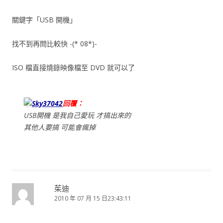
關鍵字「USB 開機」
找不到再問比較快 -(* 08*)-
ISO 檔直接燒錄映像檔至 DVD 就可以了
Sky37042
回覆：
USB開機 是我自己愛玩 才搞出來的
其他人要搞 可能會瘋掉
茱迪
2010 年 07 月 15 日23:43:11