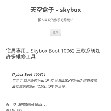
天空盒子 – skybox
懶人架設的教學記錄網站
跳
選單
至
主
要
內
容
宅男專用… Skybox Boot 10062 三款系統加
許多維修工具
Skybox_Boot_100621
包含了 乾淨版的 Win XP 和 台灣MSDN的Win7 還有維修
最佳首選的Slax 功能比 XPE 好太多…
Win XP 沒有加過任何東西...
版本是 SP3