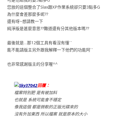
您放的這個整合了Slax跟XP作業系統卻只要3點多G
為什麼會差那麼多呢??
還有呀~想請教一下
純淨版是甚麼意思??難道還有分其他版本嗎??
最後就是…那12個工具有看沒有懂ˊˋ
能不能請版主另外跟我解釋一下他們的功能阿ˊˋ
也非常感謝版主的分享喔^^
Sky37042
回覆：
檔案特別肥 是有被加料
也就是 系統可能會不穩定
像我這個 都是微軟的正版光碟來的
沒有外加東西 所以檔案 就是原本的大小