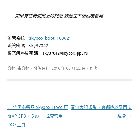
如果有任何使用上的問題 歡迎在下面回覆發問
流管系統：
skybox_boot_100621
流管密碼：sky37042
檔案解壓縮密碼：
sky37042@skybox.pp.ru
分類:
未分類
，發佈日期:
2010 年 06 月 22 日
，作者:
文
←
宅男必需品 Skybox_Boot 原
音無大犯規啦、夏娜終於又再次
章
版XP SP3 + Slax + 12套常用
現身
→
導
DOS工具
覽