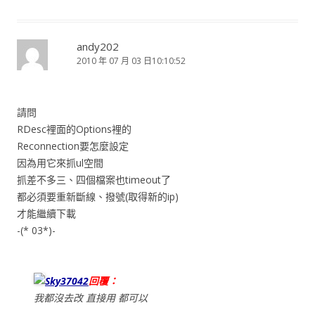
andy202
2010 年 07 月 03 日10:10:52
請問
RDesc裡面的Options裡的
Reconnection要怎麼設定
因為用它來抓ul空間
抓差不多三、四個檔案也timeout了
都必須要重新斷線、撥號(取得新的ip)
才能繼續下載
-(* 03*)-
Sky37042
回覆：
我都沒去改 直接用 都可以