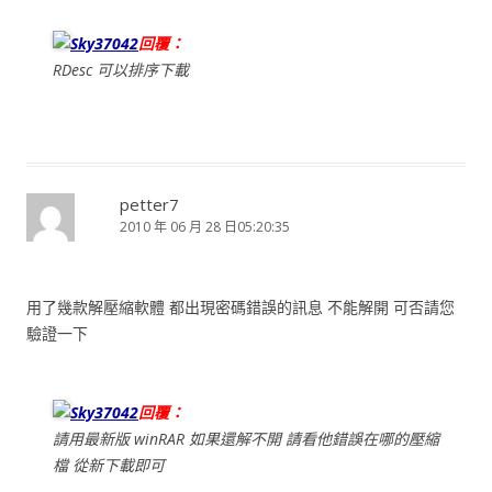
Sky37042
回覆：
RDesc 可以排序下載
petter7
2010 年 06 月 28 日05:20:35
用了幾款解壓縮軟體 都出現密碼錯誤的訊息 不能解開 可否請您
驗證一下
Sky37042
回覆：
請用最新版 winRAR 如果還解不開 請看他錯誤在哪的壓縮
檔 從新下載即可