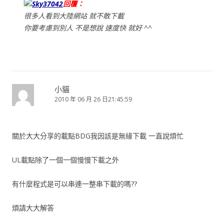
Sky37042
回覆：
很多人看到大陸網站 就不敢下載
你要考慮到別人 不是想說 速度快 就好 ^^
小貓
2010 年 06 月 26 日21:45:59
關於大大分享的載點BDG我因該是無緣下載 一直說煩忙
UL載點除了一個一個慢慢下載之外
有什麼程式是可以串連一整串下載的嗎??
煩請大大解答