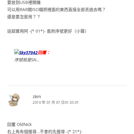
要放到USB裡開機
可以用RAR開ISO檔把裡面的東西直接全部丟過去嗎？
還是要怎麼用？？
這超實用阿 -(* 01*)- 能附序號更好（小聲）
Sky37042
回覆：
序號就是SN…
zkm
2010 年 07 月 07 日01:35:01
回覆 OldNick
右上角有個搜尋…不會的先搜尋 -(* 21*)-