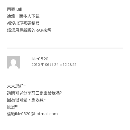
回覆 Bill
論壇上面多人下載
都沒出現密碼錯誤
請您用最新版的RAR來解
ikle0520
2010 年 06 月 24 日12:28:55
大大您好~
請問可以分享前三張圖給我嗎?
因為很可愛，想收藏~
感恩!!!
信箱
ikle0520@hotmail.com