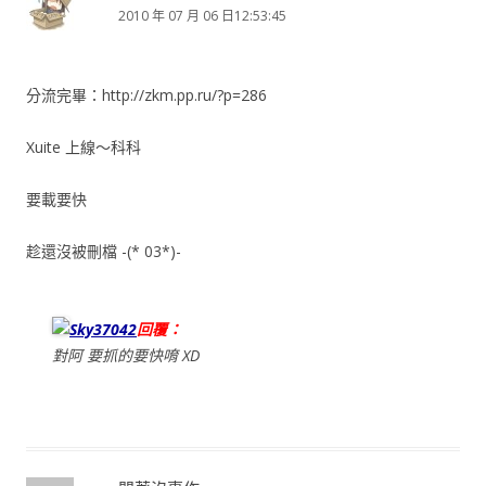
2010 年 07 月 06 日12:53:45
分流完畢：http://zkm.pp.ru/?p=286
Xuite 上線～科科
要載要快
趁還沒被刪檔 -(* 03*)-
Sky37042
回覆：
對阿 要抓的要快唷 XD