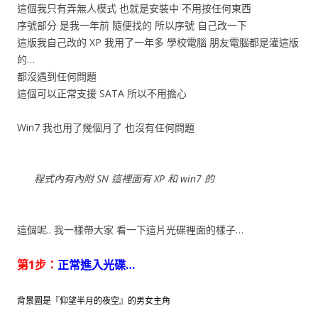
這個我只有弄無人模式 也就是安裝中 不用按任何東西
序號部分 是我一年前 隨便找的 所以序號 自己改一下
這版我自己改的 XP 我用了一年多 學校電腦 朋友電腦都是灌這版
的…
都沒遇到任何問題
這個可以正常支援 SATA 所以不用擔心
Win7 我也用了幾個月了 也沒有任何問題
程式內有內附 SN 這裡面有 XP 和 win7 的
這個呢.. 我一樣帶大家 看一下這片光碟裡面的樣子…
第1步：
正常進入光碟…
背景圖是『仰望半月的夜空』的男女主角