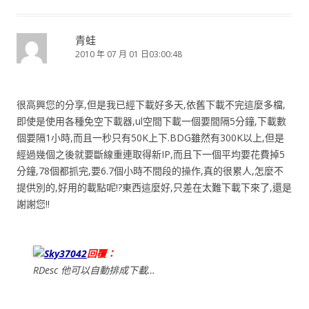
青蛙
2010 年 07 月 01 日03:00:48
很高興您的分享,但是我已經下載好多天,依舊下載不完這麼多檔,
即使是使用各種免空下載器,ul空間下載一個要間隔5分鐘,下載數
個要隔1小時,而且一秒只有50K上下.BDG雖然有300K以上,但是
經過幾個之後就要斷線重連取得新IP,而且下一個平均要花費掉5
分鐘,78個都抓完,要6.7個小時不間段的操作,真的很累人,怎麼不
提供別的,好用的載點呢!?東西這麼好,只差在太難下載下來了,還是
謝謝您!!
Sky37042
回覆：
RDesc 他可以自動排成下載…