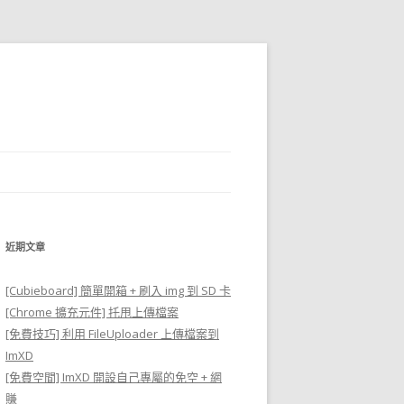
近期文章
[Cubieboard] 簡單開箱 + 刷入 img 到 SD 卡
[Chrome 擴充元件] 托甩上傳檔案
[免費技巧] 利用 FileUploader 上傳檔案到
ImXD
[免費空間] ImXD 開設自己專屬的免空 + 網
賺