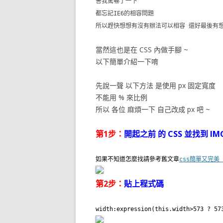
害我驚嚇了一下
都忘記IE6的相容問題
所以趕快想想有沒有辦法可以相容 還好最後有想
當然這也是在 CSS 內做手腳 ~
以下簡單介紹一下唷
先說一聲 以下方法 是使用 px 固定寬度
不能用 % 來比例
所以 各位 麻煩一下 自己改成 px 吧 ~
第1步：
開起之前 的 CSS 並找到 IMG
如果不知道怎麼找請參考舊文章
css簡單又完美
第2步：
貼上程式碼
width:expression(this.width>573 ? 57