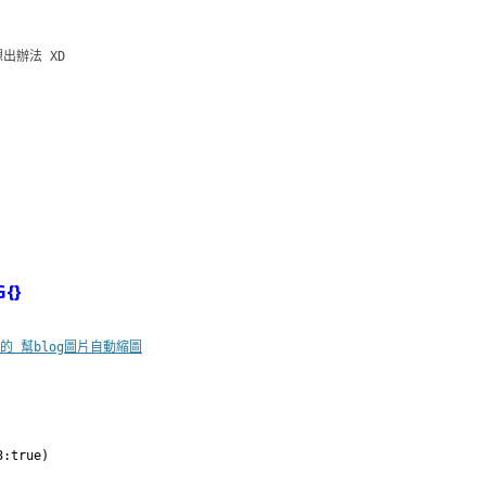
出辦法 XD
{}
 的 幫blog圖片自動縮圖
3:true)