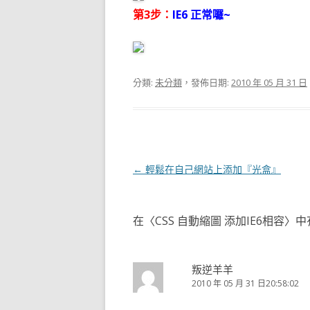
第3步：
IE6 正常囉~
分類:
未分類
，發佈日期:
2010 年 05 月 31 日
文
←
輕鬆在自己網站上添加『光盒』
章
導
在〈
CSS 自動縮圖 添加IE6相容
〉中
覽
叛逆羊羊
2010 年 05 月 31 日20:58:02