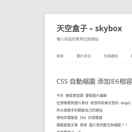
天空盒子 – skybox
懶人架設的教學記錄網站
首頁
關於本站
交換連結
CSS 自動縮圖 添加IE6相
今天 網頁實習課 要做圖片編輯
在想哪裡有圖片素材 就想到前幾天發的 Angel B
所以很順手的開啟自己的網站
學校的電腦是 IE6 的瀏覽器
開啟那篇文章 發現 圖片竟然都沒有縮圖？！