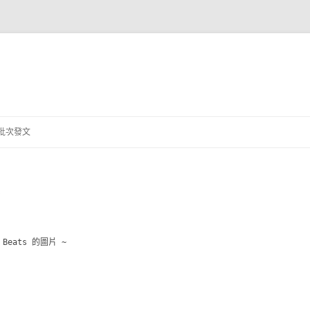
跳
至
批次發文
主
要
內
容
容
eats 的圖片 ~