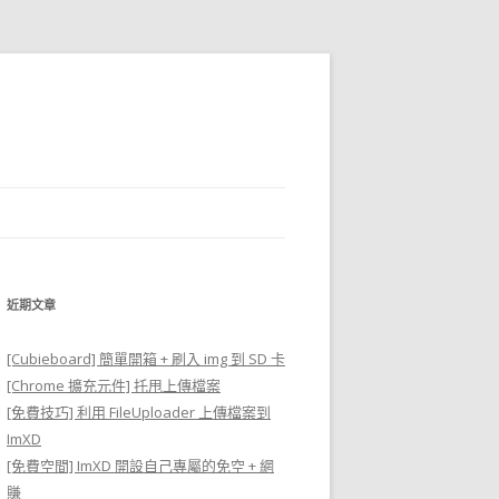
近期文章
[Cubieboard] 簡單開箱 + 刷入 img 到 SD 卡
[Chrome 擴充元件] 托甩上傳檔案
[免費技巧] 利用 FileUploader 上傳檔案到
ImXD
[免費空間] ImXD 開設自己專屬的免空 + 網
賺