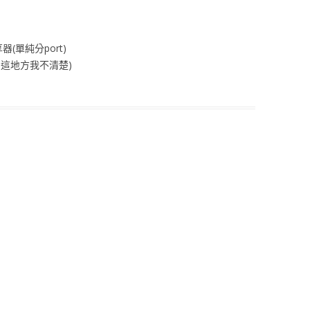
(單純分port)
 這地方我不清楚)