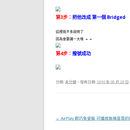
第3步：
把他改成 第一個 Bridged
這裡我不多說明了
因為會要講一大堆 = =
第4步：
撥號成功
分類:
未分類
，發佈日期:
2010 年 05 月 20 日
文
←
AirPlay 輕巧免安裝 可播放無損音質
章