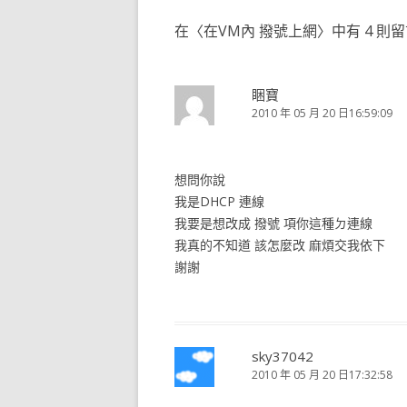
導
在〈
在VM內 撥號上網
〉中有 4 則
覽
睏寶
2010 年 05 月 20 日16:59:09
想問你說
我是DHCP 連線
我要是想改成 撥號 項你這種ㄉ連線
我真的不知道 該怎麼改 麻煩交我依下
謝謝
sky37042
2010 年 05 月 20 日17:32:58