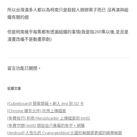
所以台灣滿多人都以為柯南只是殺殺人辦辦案子而已 沒再演與組
織有關的戲
但是柯南幾乎每集都有透漏組織的事情(我是指200集以後,並且是
漫畫改編不是動畫原創)
留言功能已關閉。
近期文章
[Cubieboard] 簡單開箱 + 刷入 img 到 SD 卡
[Chrome 擴充元件] 托甩上傳檔案
[免費技巧] 利用 FileUploader 上傳檔案到 ImXD
[免費空間] ImXD 開設自己專屬的免空 + 網賺
[Android] 人性化的 CyanogenMod 比圖形解鎖還更威的繪畫解鎖