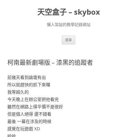
天空盒子 – skybox
懶人架設的教學記錄網站
跳
選單
至
主
要
內
容
柯南最新劇場版 – 漆黑的追蹤者
前幾天看到論壇有出
所以就趕快的抓下來囉
我等超久的
今天晚上在辦公室把他看完
雖然在網路上得平價不是很好
但是個人絕得 還不錯看
最後 一幕在涉及的時候
感覺在玩遊戲 XD
哈哈