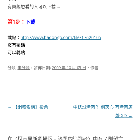
有興趣想看的人可以下載….
第1步：
下載
載點：
http://www.badongo.com/file/17620105
沒有密碼
可以轉貼
分類:
未分類
，發佈日期:
2009 年 10 月 05 日
，作者:
文
←
【網域名稱】投票
中秋沒烤肉？ 別灰心 有烤肉遊
章
戲 XD
→
導
覽
在〈
柯南最新劇場版 – 漆黑的追蹤者
〉中有 7 則留言