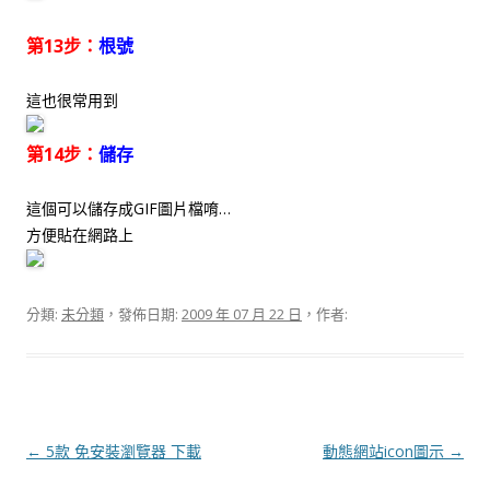
第13步：
根號
這也很常用到
第14步：
儲存
這個可以儲存成GIF圖片檔唷…
方便貼在網路上
分類:
未分類
，發佈日期:
2009 年 07 月 22 日
，作者:
文
←
5款 免安裝瀏覽器 下載
動態網站icon圖示
→
章