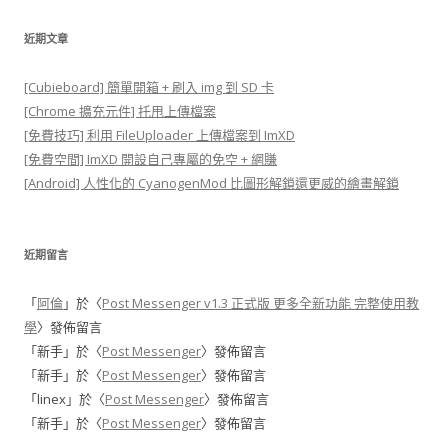
導
近期文章
覽
[Cubieboard] 簡單開箱 + 刷入 img 到 SD 卡
[Chrome 擴充元件] 托甩上傳檔案
[免費技巧] 利用 FileUploader 上傳檔案到 ImXD
[免費空間] ImXD 開設自己專屬的免空 + 網賺
[Android] 人性化的 CyanogenMod 比圖形解鎖還更威的繪畫解鎖
近期留言
「
阿倫
」於〈
Post Messenger v1.3 正式版 更多全新功能 完整使用教
學
〉發佈留言
「
新手
」於〈
Post Messenger
〉發佈留言
「
新手
」於〈
Post Messenger
〉發佈留言
「
linex
」於〈
Post Messenger
〉發佈留言
「
新手
」於〈
Post Messenger
〉發佈留言