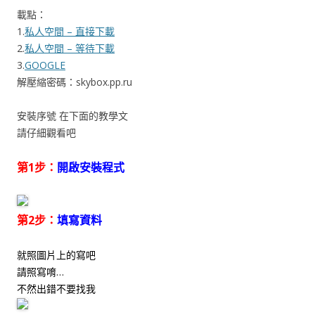
載點：
1.
私人空間 – 直接下載
2.
私人空間 – 等待下載
3.
GOOGLE
解壓縮密碼：skybox.pp.ru
安裝序號 在下面的教學文
請仔細觀看吧
第1步：
開啟安裝程式
第2步：
填寫資料
就照圖片上的寫吧
請照寫唷…
不然出錯不要找我