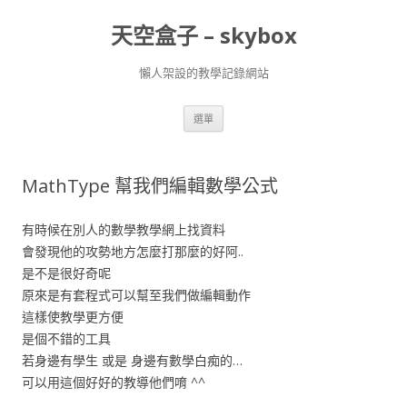
天空盒子 – skybox
懶人架設的教學記錄網站
跳
選單
至
主
要
內
容
MathType 幫我們編輯數學公式
有時候在別人的數學教學網上找資料
會發現他的攻勢地方怎麼打那麼的好阿..
是不是很好奇呢
原來是有套程式可以幫至我們做編輯動作
這樣使教學更方便
是個不錯的工具
若身邊有學生 或是 身邊有數學白痴的…
可以用這個好好的教導他們唷 ^^