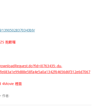
ad/13905028370343b9/
ZS 抱歉囉
e/DownloadRequest.do?fid=I0763435:-du-
fe683a1e99d88e58fa4e5a0a1342f64656d6f312e6d7067
4Movie 裡面
，作者: