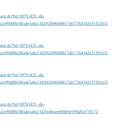
quest.do?fid=I0763435:-du-
a1e99d88e58fa4e5a0a1342f62696f68617a617264342e31322d31
quest.do?fid=I0763435:-du-
a1e99d88e58fa4e5a0a1342f62696f68617a617264342e31392d32
quest.do?fid=I0763435:-du-
a1e99d88e58fa4e5a0a1342f62696f68617a617264342e33302d33
quest.do?fid=I0763435:-du-
a1e99d88e58fa4e5a0a1342fe4bfaee694b9e599a82e726172