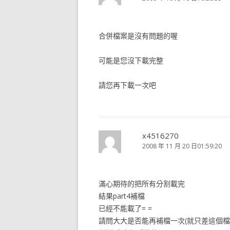
合併檔案是沒有問題的喔
可能是您沒下載完整
請您再下載一次吧
x4516270
2008 年 11 月 20 日01:59:20
滿心期待的把所有分割載完
結果part4補檔
已經不能載了= =
請問大大是否能再補檔一次(就只差這個檔了