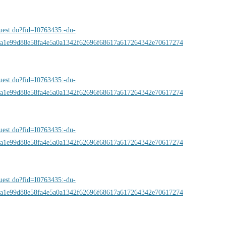
quest.do?fid=I0763435:-du-
a1e99d88e58fa4e5a0a1342f62696f68617a617264342e70617274
quest.do?fid=I0763435:-du-
a1e99d88e58fa4e5a0a1342f62696f68617a617264342e70617274
quest.do?fid=I0763435:-du-
a1e99d88e58fa4e5a0a1342f62696f68617a617264342e70617274
quest.do?fid=I0763435:-du-
a1e99d88e58fa4e5a0a1342f62696f68617a617264342e70617274