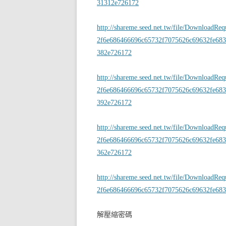
31312e726172
http://shareme.seed.net.tw/file/DownloadRe
2f6e686466696c65732f7075626c69632fe683
382e726172
http://shareme.seed.net.tw/file/DownloadRe
2f6e686466696c65732f7075626c69632fe683
392e726172
http://shareme.seed.net.tw/file/DownloadRe
2f6e686466696c65732f7075626c69632fe683
362e726172
http://shareme.seed.net.tw/file/DownloadRe
2f6e686466696c65732f7075626c69632fe683
解壓縮密碼