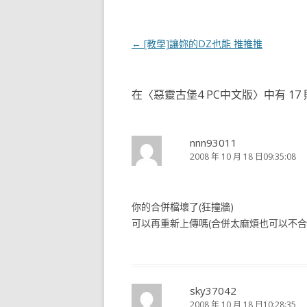
文
←
[教學]讓妳的DZ也能 推推推
章
導
在〈
惡靈古堡4 PC中文版
〉中有 17
覽
nnn93011
2008 年 10 月 18 日09:35:08
你的合併檔壞了(狂撞牆)
可以再重新上傳嗎(合併太麻煩也可以不合
sky37042
2008 年 10 月 18 日10:28:35