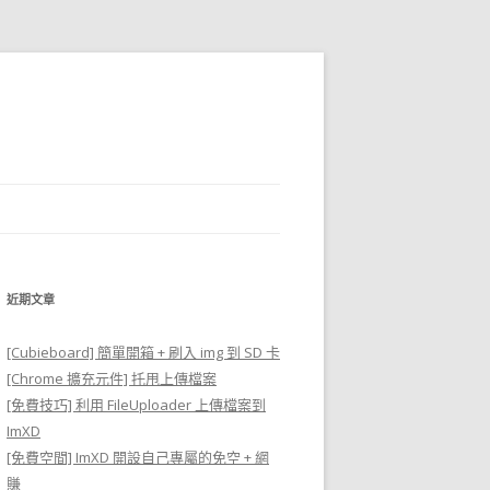
近期文章
[Cubieboard] 簡單開箱 + 刷入 img 到 SD 卡
[Chrome 擴充元件] 托甩上傳檔案
[免費技巧] 利用 FileUploader 上傳檔案到
ImXD
[免費空間] ImXD 開設自己專屬的免空 + 網
賺