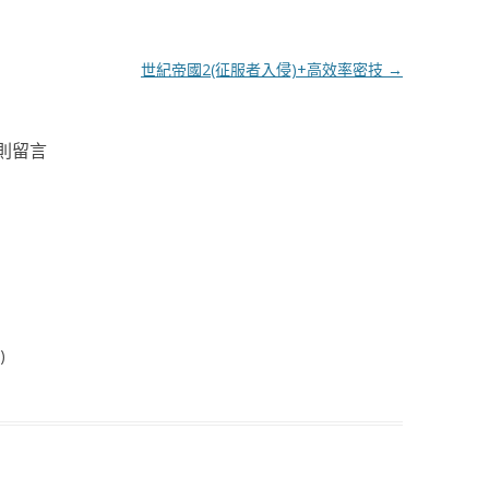
世紀帝國2(征服者入侵)+高效率密技
→
 則留言
)