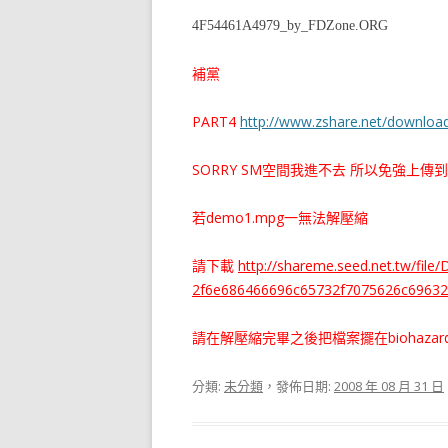
4F54461A4979_by_FDZone.ORG
補黨
PART4
http://www.zshare.net/downlo
SORRY SM空間我進不去 所以免強上傳到
若demo1.mpg一無法解壓縮
請下載
http://shareme.seed.net.tw/fil
2f6e686466696c65732f7075626c69632
請在解壓縮完畢之後把檔案擺在biohazard 
分類:
未分類
，發佈日期:
2008 年 08 月 31 日