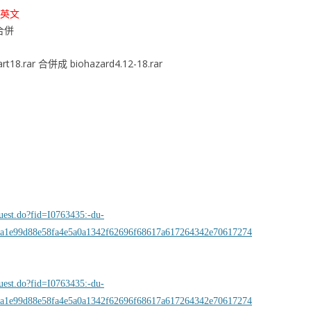
是英文
合併
art18.rar 合併成 biohazard4.12-18.rar
quest.do?fid=I0763435:-du-
a1e99d88e58fa4e5a0a1342f62696f68617a617264342e70617274
quest.do?fid=I0763435:-du-
a1e99d88e58fa4e5a0a1342f62696f68617a617264342e70617274