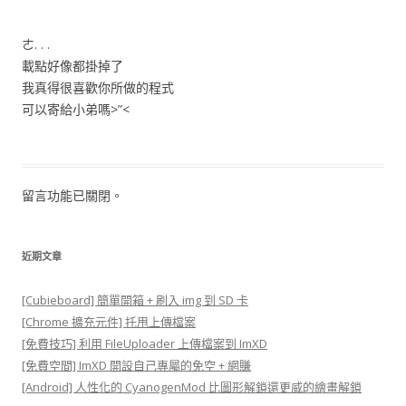
ㄜ. . .
載點好像都掛掉了
我真得很喜歡你所做的程式
可以寄給小弟嗎>”<
留言功能已關閉。
近期文章
[Cubieboard] 簡單開箱 + 刷入 img 到 SD 卡
[Chrome 擴充元件] 托甩上傳檔案
[免費技巧] 利用 FileUploader 上傳檔案到 ImXD
[免費空間] ImXD 開設自己專屬的免空 + 網賺
[Android] 人性化的 CyanogenMod 比圖形解鎖還更威的繪畫解鎖