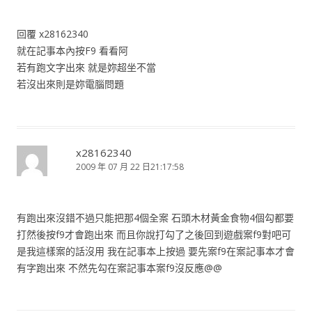
回覆 x28162340
就在記事本內按F9 看看阿
若有跑文字出來 就是妳超坐不當
若沒出來則是妳電腦問題
x28162340
2009 年 07 月 22 日21:17:58
有跑出來沒錯不過只能把那4個全案 石頭木材黃金食物4個勾都要
打然後按f9才會跑出來 而且你說打勾了之後回到遊戲案f9對吧可
是我這樣案的話沒用 我在記事本上按過 要先案f9在案記事本才會
有字跑出來 不然先勾在案記事本案f9沒反應@@