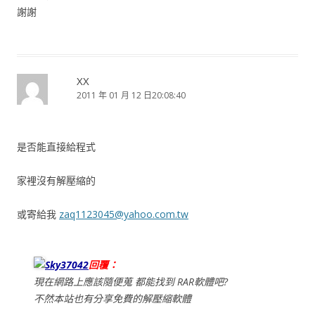
謝謝
XX
2011 年 01 月 12 日20:08:40
是否能直接給程式
家裡沒有解壓縮的
或寄給我
zaq1123045@yahoo.com.tw
Sky37042
回覆：
現在網路上應該隨便蒐 都能找到 RAR軟體吧?
不然本站也有分享免費的解壓縮軟體