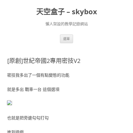
天空盒子 – skybox
懶人架設的教學記錄網站
跳
選單
至
主
要
內
容
[原創]世紀帝國2專用密技V2
密技我多出了一個有點變態的功能
就是多出 戰車一台 這個選項
也就是把旁邊勾勾打勾
進到遊戲