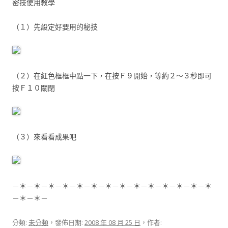
密技使用教學
（１）先設定好要用的秘技
（２）在紅色框框中點一下，在按Ｆ９開始，等約２～３秒即可
按Ｆ１０關閉
（３）來看看成果吧
－＊－＊－＊－＊－＊－＊－＊－＊－＊－＊－＊－＊－＊－＊
－＊－＊－
分類:
未分類
，發佈日期:
2008 年 08 月 25 日
，作者: