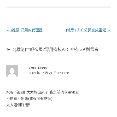
文
←
[推薦]好用的代理器
[教學] １０分鐘完成重灌
→
章
導
在〈
[原創]世紀帝國2專用密技V2
〉中有 39 則留言
覽
Your Name
2009 年 07 月 21 日20:00:28
水喔! 沒想到大大想出來了 我之前也享用vb寫
不過寫不出來(我程度有點低)
大大這個好用!!