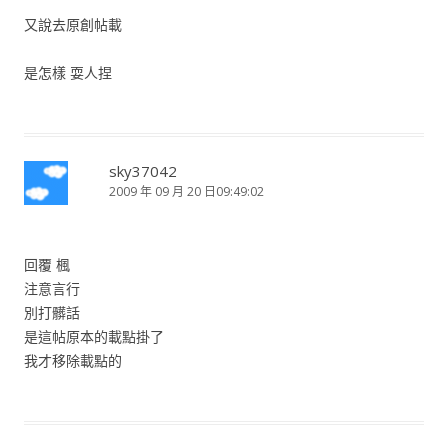
又說去原創帖載
是怎樣 耍人捏
sky37042
2009 年 09 月 20 日09:49:02
回覆 楓
注意言行
別打髒話
是這帖原本的載點掛了
我才移除載點的