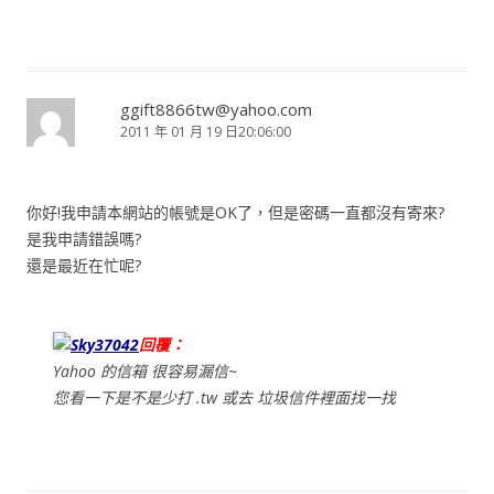
ggift8866tw@yahoo.com
2011 年 01 月 19 日20:06:00
你好!我申請本網站的帳號是OK了，但是密碼一直都沒有寄來?
是我申請錯誤嗎?
還是最近在忙呢?
Sky37042
回覆：
Yahoo 的信箱 很容易漏信~
您看一下是不是少打 .tw 或去 垃圾信件裡面找一找