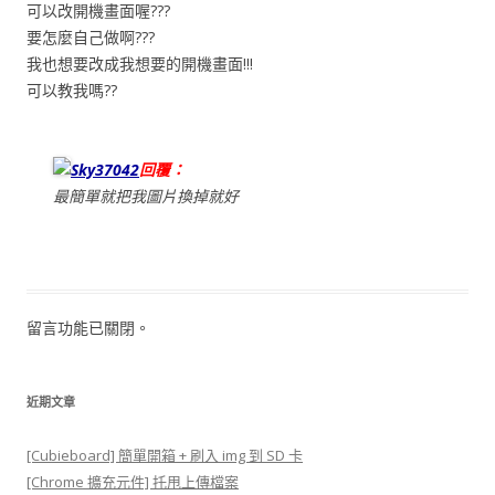
可以改開機畫面喔???
要怎麼自己做啊???
我也想要改成我想要的開機畫面!!!
可以教我嗎??
Sky37042
回覆：
最簡單就把我圖片換掉就好
留言功能已關閉。
近期文章
[Cubieboard] 簡單開箱 + 刷入 img 到 SD 卡
[Chrome 擴充元件] 托甩上傳檔案