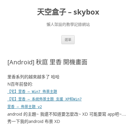
天空盒子 – skybox
懶人架設的教學記錄網站
跳
選單
至
主
要
內
容
[Android] 秋庭 里香 開機畫面
里香系列的越來越多了 哈哈
N百年前發的:
【宅】里香 – Win7 佈景主題
【宅】里香 – 系統佈景主題 支援 XP和Win7
里香 – 佈景主題 v2
android 的主題~ 我還不知道要怎麼改~ XD 可能要寫 app吧~….
秀一下我的android 布景 XD