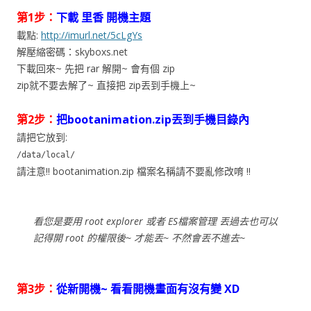
第1步：
下載 里香 開機主題
載點:
http://imurl.net/5cLgYs
解壓縮密碼：skyboxs.net
下載回來~ 先把 rar 解開~ 會有個 zip
zip就不要去解了~ 直接把 zip丟到手機上~
第2步：
把bootanimation.zip丟到手機目錄內
請把它放到:
/data/local/
請注意!! bootanimation.zip 檔案名稱請不要亂修改唷 !!
看您是要用 root explorer 或者 ES檔案管理 丟過去也可以
記得開 root 的權限後~ 才能丟~ 不然會丟不進去~
第3步：
從新開機~ 看看開機畫面有沒有變 XD