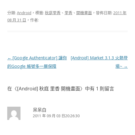
分類:
Android
，標籤:
秋庭里香
、
里香
、
開機畫面
，發佈日期:
2011 年
08 月 31 日
，作者:
文
←
[Google Authenticator] 讓你
[Android] Market 3.1.3 火熱登
章
的Google 帳號多一層保障
場~
→
導
覽
在〈
[Android] 秋庭 里香 開機畫面
〉中有 1 則留言
呆呆白
2011 年 09 月 03 日20:26:30