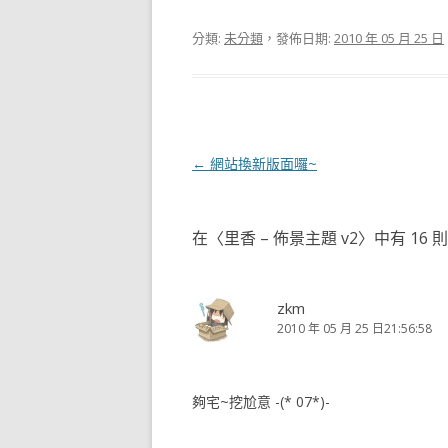
分類:
未分類
，發佈日期:
2010 年 05 月 25 日
文
←
網站換新版面囉~
章
導
在〈
里香 – 佈景主題 v2
〉中有 16 
覽
zkm
2010 年 05 月 25 日21:56:58
夠宅~挖尬意 -(* 07*)-