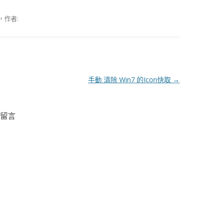
，作者:
手動 清除 Win7 的Icon快取
→
則留言