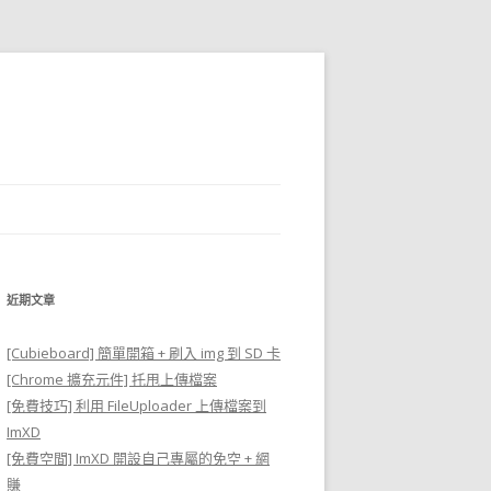
近期文章
[Cubieboard] 簡單開箱 + 刷入 img 到 SD 卡
[Chrome 擴充元件] 托甩上傳檔案
[免費技巧] 利用 FileUploader 上傳檔案到
ImXD
[免費空間] ImXD 開設自己專屬的免空 + 網
賺