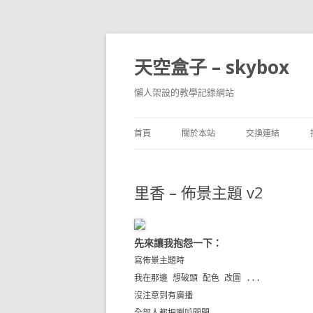
天空盒子 – skybox
懶人架設的教學記錄網站
首頁
關於本站
交換連結
里香 – 佈景主題 v2
先來讓我抱怨一下：
寫佈景主題時
我在那邊 想破頭 配色 改圖 ...
沒注意到有廣播