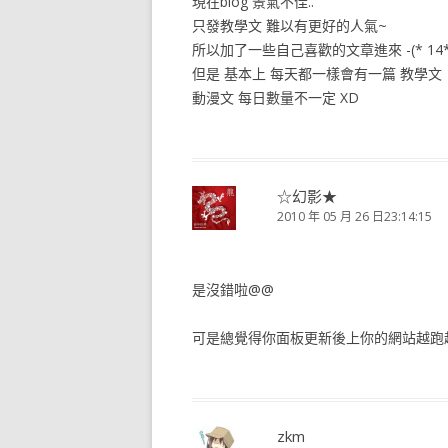
現在blog 景氣不佳..
只發教學文 難以有更好的人氣~
所以加了一些自己喜歡的文章進來 -(* 14*)- -
但是 基本上 每天都一樣會有一篇 教學文
動漫文 每日數量不一定 XD
☆幻影★
2010 年 05 月 26 日23:14:15
是沒錯啦@@
可是總覺得你面板更新後上你的網站越跑越慢@@
zkm