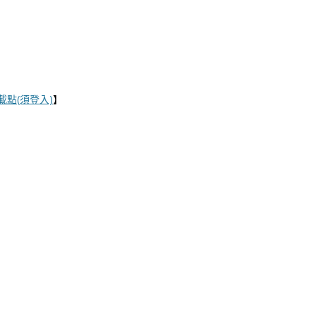
官方載點(須登入)
】