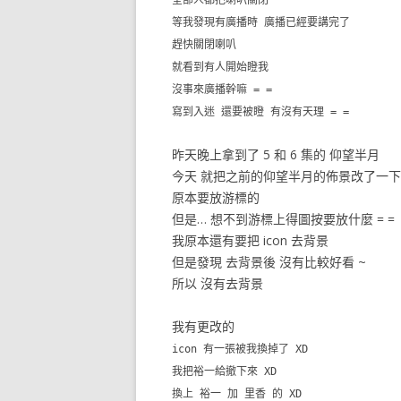
全部人都把喇叭關閉
等我發現有廣播時 廣播已經要講完了
趕快關閉喇叭
就看到有人開始瞪我
沒事來廣播幹嘛 = =
寫到入迷 還要被瞪 有沒有天理 = =
昨天晚上拿到了 5 和 6 集的 仰望半月
今天 就把之前的仰望半月的佈景改了一下
原本要放游標的
但是… 想不到游標上得圖按要放什麼 = =
我原本還有要把 icon 去背景
但是發現 去背景後 沒有比較好看 ~
所以 沒有去背景
我有更改的
icon 有一張被我換掉了 XD
我把裕一給撤下來 XD
換上 裕一 加 里香 的 XD