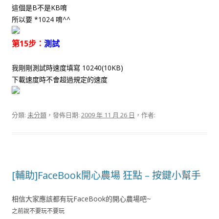
這個是B不是KB唷
所以要 *1024 唷^^
第15步：
測試
我剛剛測試時速度填寫 10240(10KB)
下載速度時不會超過規定的速度
分類:
未分類
，發佈日期:
2009 年 11 月 26 日
，作者:
[輔助]FaceBook開心農場 狂點 – 按鍵小幫手
相信大家應該都有玩FaceBook的開心農場吧~
之前說不要玩不要玩