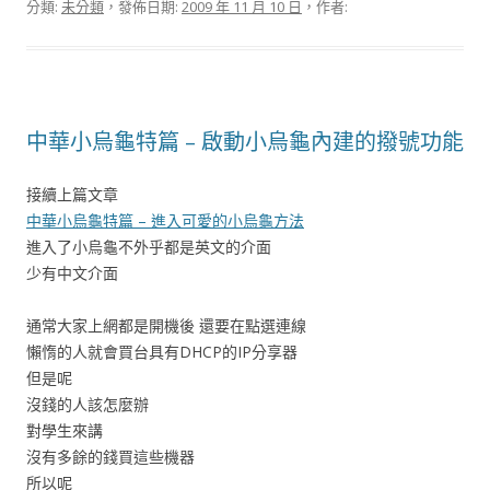
分類:
未分類
，發佈日期:
2009 年 11 月 10 日
，作者:
中華小烏龜特篇 – 啟動小烏龜內建的撥號功能
接續上篇文章
中華小烏龜特篇 – 進入可愛的小烏龜方法
進入了小烏龜不外乎都是英文的介面
少有中文介面
通常大家上網都是開機後 還要在點選連線
懶惰的人就會買台具有DHCP的IP分享器
但是呢
沒錢的人該怎麼辦
對學生來講
沒有多餘的錢買這些機器
所以呢