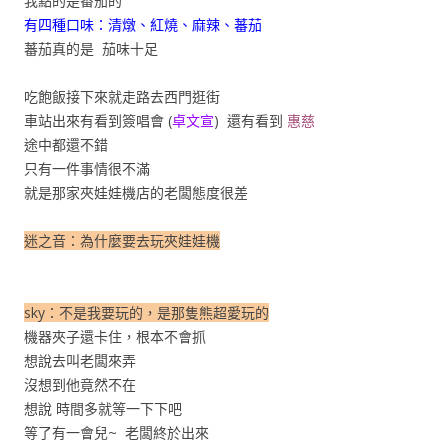
我點的是番茄的
有四種口味：清燉、紅燒、麻辣、蕃茄
蕃茄真的是 茄味十足
吃飽飯接下來就走路去西門逛街
車站出來有看到簽唱會 (
卓文宣
) 還有看到
惠慈
途中都還不錯
只有一件事情很不滿
就是那家夾娃娃機店的老闆態度很差
迷之音：為什麼要去玩夾娃娃機
sky：不是我要玩的，是那隻熊超愛玩的
機器夾子還卡住，根本不會抓
想說去叫老闆來弄
沒想到他竟然不在
想說 時間多就等一下下吧
等了有一會兒~ 老闆終於出來