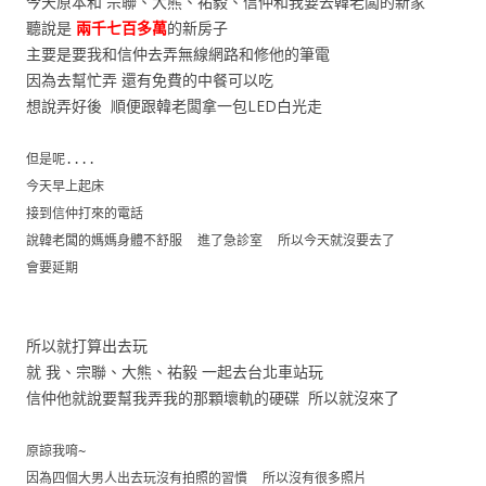
今天原本和 宗聯、大熊、祐毅、信仲和我要去韓老闆的新家
聽說是
兩千七百多萬
的新房子
主要是要我和信仲去弄無線網路和修他的筆電
因為去幫忙弄 還有免費的中餐可以吃
想說弄好後 順便跟韓老闆拿一包LED白光走
但是呢....
今天早上起床
接到信仲打來的電話
說韓老闆的媽媽身體不舒服 進了急診室 所以今天就沒要去了
會要延期
所以就打算出去玩
就 我、宗聯、大熊、祐毅 一起去台北車站玩
信仲他就說要幫我弄我的那顆壞軌的硬碟 所以就沒來了
原諒我唷~
因為四個大男人出去玩沒有拍照的習慣 所以沒有很多照片