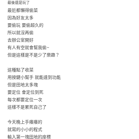
最後還是玩了
最近都懶得偷菜
因為好友太多
要偷玩 要偷超久的
所以就沒再偷
去辦公室開好
有人有空就會幫我偷~
但是這樣是不是少了樂趣？
這種點了收菜
用按鍵小幫手 就能達到功能
但是田地太多塊
要定位 會定位到死
每次都要定位一次
這樣不是累死自己了
今天晚上手癢癢的
就寫的小小的程式
輸入第一塊田地的座標