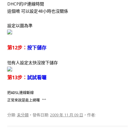
DHCP的IP連線時間
這個唷 可以設定48小時也沒關係
設定以圖為準
第12步：
按下儲存
怕有人設定太快沒按下儲存
第13步：
試試看囉
把ADSL連線斷線
正常來說是能上網囉 ^^
分類:
未分類
，發佈日期:
2009 年 11 月 09 日
，作者: