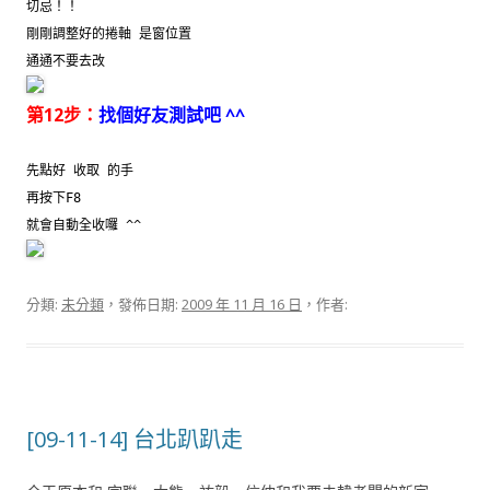
切忌！！
剛剛調整好的捲軸 是窗位置
通通不要去改
第12步：
找個好友測試吧 ^^
先點好 收取 的手
再按下F8
就會自動全收囉 ^^
分類:
未分類
，發佈日期:
2009 年 11 月 16 日
，作者:
[09-11-14] 台北趴趴走