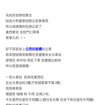
先約好到學校集合
因為大熊要拿回辦公室拿東西
所以就順便約在辦公室了
東西拿完 去校門口等車
等車久的 = =
好不容易坐上
公西往板橋
的公車
原本想說做到板橋在坐捷運去台北車站
發現在 府中站 附近下車 坐捷運比較快
所以就直接做囉~
一到火車站 就來找東西吃
在台北車站的2樓(不知道那算不算2樓)
找到美食區
裡面有 咖哩 和 牛肉 台灣小吃…
今天當然也是吃牛肉麵(上週日去光華 在地下街也是吃牛肉麵)