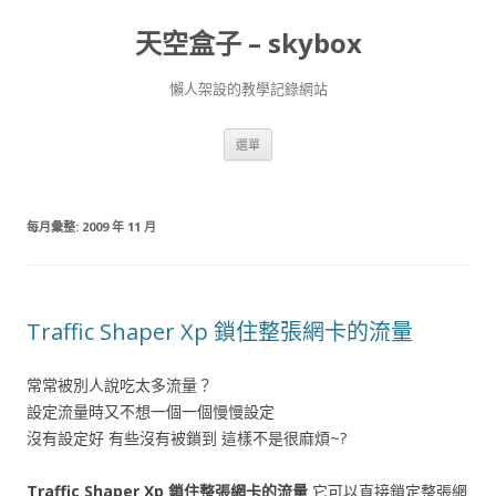
天空盒子 – skybox
懶人架設的教學記錄網站
跳
選單
至
主
要
內
容
每月彙整:
2009 年 11 月
Traffic Shaper Xp 鎖住整張網卡的流量
常常被別人說吃太多流量？
設定流量時又不想一個一個慢慢設定
沒有設定好 有些沒有被鎖到 這樣不是很麻煩~?
Traffic Shaper Xp 鎖住整張網卡的流量
它可以直接鎖定整張網