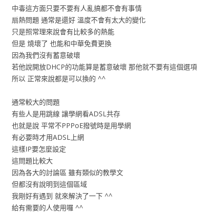
中毒這方面只要不要有人亂搞都不會有事情
扇熱問題 通常是還好 溫度不會有太大的變化
只是照常理來說會有比較多的熱能
但是 燒壞了 也能和中華免費更換
因為我們沒有蓄意破壞
若他說開放DHCP的功能算是蓄意破壞 那他就不要有這個選項
所以 正常來說都是可以換的 ^^
通常較大的問題
有些人是用跳線 讓學網看ADSL共存
也就是說 平常不PPPoE撥號時是用學網
有必要時才用ADSL上網
這樣IP要怎麼設定
這問題比較大
因為各大的討論區 雖有類似的教學文
但都沒有說明到這個區域
我剛好有遇到 就來解決了一下 ^^
給有需要的人使用囉 ^^