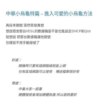
中華小烏龜特篇 – 進入可愛的小烏龜方法
再段考期間 突然奇發異想
想說宿舍那台VDSL的數據機是不是也能設定DHCP和Qos
就想說 把那台數據機讓他撥號
住樣就不用手動撥號了
好處：
開機時只要有插網路線就能上網
也有區域網路可以使用 傳送檔案很好用
壞處：
中毒大家一起重
硬體撥號會增加硬體負擔 所以扇熱要好