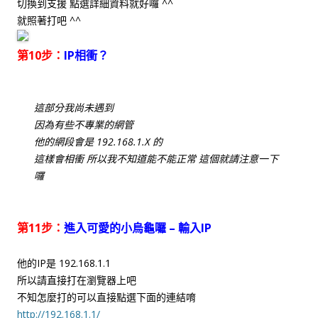
切換到支援 點選詳細資料就好囉 ^^
就照著打吧 ^^
第10步：
IP相衝？
這部分我尚未遇到
因為有些不專業的網管
他的網段會是 192.168.1.X 的
這樣會相衝 所以我不知道能不能正常 這個就請注意一下
囉
第11步：
進入可愛的小烏龜囉 – 輸入IP
他的IP是 192.168.1.1
所以請直接打在瀏覽器上吧
不知怎麼打的可以直接點選下面的連結唷
http://192.168.1.1/