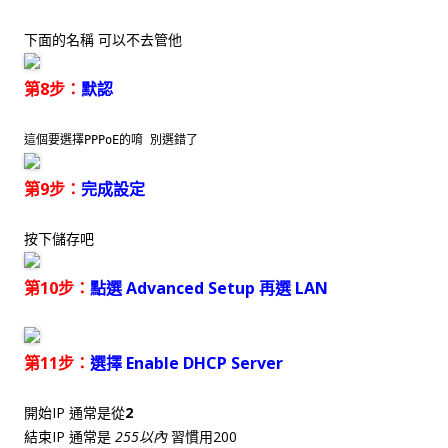
下面的名稱 可以不去管他
第8步：
默認
這個要選擇PPPoE的唷 別選錯了
第9步：
完成設定
按下儲存吧
第10步：
點選 Advanced Setup 再選 LAN
第11步：
選擇 Enable DHCP Server
開始IP 通常是從
2
結束IP 通常是
255以內
習慣用200