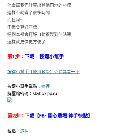
他會幫我們計算出其他田地的座標
這樣不就省了很多時間
而且阿~
不但會算好座標
連腳本都會打好自動複製到剪貼簿
這樣就更快更方便了
第1步：
下載 – 按鍵小幫手
按鍵小幫手【使用教學】☆建議看一下
按鍵小幫手載點：
這裡
解壓縮密碼：skybox.pp.ru
第2步：
下載【FB~開心農場 神手快點】
載點：
這裡