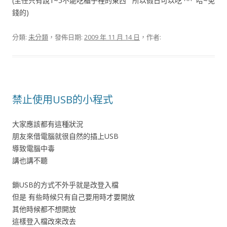
(主任只有說1~5不能吃櫃子裡的東西 所以假日可以吃 ^^ 哈~免
錢的)
分類:
未分類
，發佈日期:
2009 年 11 月 14 日
，作者:
禁止使用USB的小程式
大家應該都有這種狀況
朋友來借電腦就很自然的插上USB
導致電腦中毒
講也講不聽
鎖USB的方式不外乎就是改登入檔
但是 有些時候只有自己要用時才要開放
其他時候都不想開放
這樣登入檔改來改去