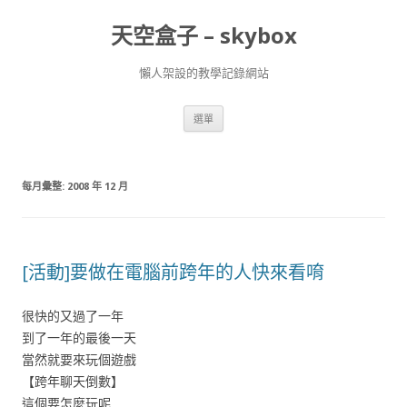
天空盒子 – skybox
懶人架設的教學記錄網站
跳
選單
至
主
要
內
容
每月彙整:
2008 年 12 月
[活動]要做在電腦前跨年的人快來看唷
很快的又過了一年
到了一年的最後一天
當然就要來玩個遊戲
【跨年聊天倒數】
這個要怎麼玩呢