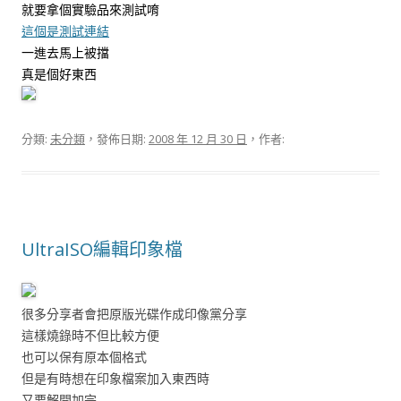
就要拿個實驗品來測試唷
這個是測試連結
一進去馬上被擋
真是個好東西
分類:
未分類
，發佈日期:
2008 年 12 月 30 日
，作者:
UltraISO編輯印象檔
很多分享者會把原版光碟作成印像黨分享
這樣燒錄時不但比較方便
也可以保有原本個格式
但是有時想在印象檔案加入東西時
又要解開加完