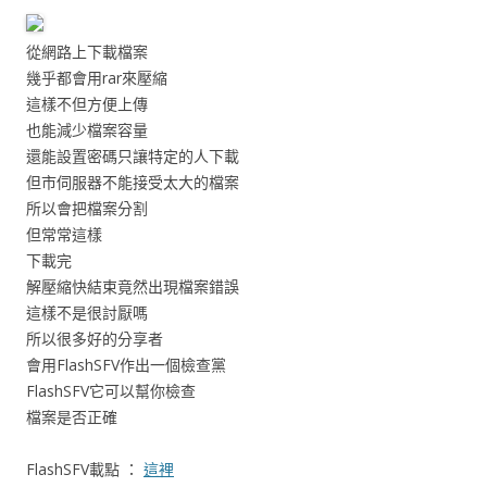
從網路上下載檔案
幾乎都會用rar來壓縮
這樣不但方便上傳
也能減少檔案容量
還能設置密碼只讓特定的人下載
但市伺服器不能接受太大的檔案
所以會把檔案分割
但常常這樣
下載完
解壓縮快結束竟然出現檔案錯誤
這樣不是很討厭嗎
所以很多好的分享者
會用FlashSFV作出一個檢查黨
FlashSFV它可以幫你檢查
檔案是否正確
FlashSFV載點 ：
這裡