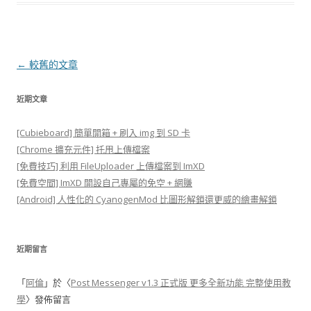
文
←
較舊的文章
章
近期文章
導
覽
[Cubieboard] 簡單開箱 + 刷入 img 到 SD 卡
[Chrome 擴充元件] 托甩上傳檔案
[免費技巧] 利用 FileUploader 上傳檔案到 ImXD
[免費空間] ImXD 開設自己專屬的免空 + 網賺
[Android] 人性化的 CyanogenMod 比圖形解鎖還更威的繪畫解鎖
近期留言
「
阿倫
」於〈
Post Messenger v1.3 正式版 更多全新功能 完整使用教
學
〉發佈留言