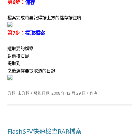
第6步：
儲存
檔案完成時要記得按上方的儲存按鈕唷
第7步：
提取檔案
選取要的檔案
對他按右鍵
提取到
之後選擇要提取道的目錄
分類:
未分類
，發佈日期:
2008 年 12 月 29 日
，作者:
FlashSFV快速檢查RAR檔案