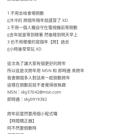
1.不用去啥會場倒數
((冷冷的 跨個年隔年就感冒了 XD
2.不用一個人獨自守在電視機前等倒數
((去年就是等到睡著 然後睡到明天早上
3.也不用傻傻的寫個年【跨】過去
((小時後常常玩 XD
這次為了讓大家有個更好的跨年
所以這是次跨年用 MSN 和 即時通 來跨年
我會開個多人對話來一起倒數跨年
這樣在倒數前就不會覺得很無趣
MSN：
sky37042@msn.com
即時通：sky0919382
跨年前當然要用個小程式囉
【時間矯正器】
阿不然要倒數時