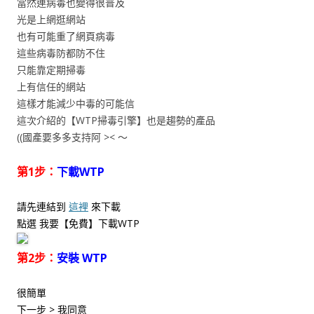
當然連病毒也變得很普及
光是上網逛網站
也有可能重了網頁病毒
這些病毒防都防不住
只能靠定期掃毒
上有信任的網站
這樣才能減少中毒的可能信
這次介紹的【WTP掃毒引擎】也是趨勢的產品
((國產要多多支持阿 >< ～
第1步：
下載WTP
請先連結到
這裡
來下載
點選 我要【免費】下載WTP
第2步：
安裝 WTP
很簡單
下一步 > 我同意