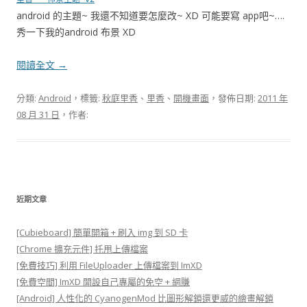
android 的主題~ 我還不知道要怎麼改~ XD 可能要寫 app吧~….
秀一下我的android 布景 XD
閱讀全文
→
分類:
Android
，標籤:
秋庭里香
、
里香
、
開機畫面
，發佈日期:
2011 年
08 月 31 日
，作者:
近期文章
[Cubieboard] 簡單開箱 + 刷入 img 到 SD 卡
[Chrome 擴充元件] 托甩上傳檔案
[免費技巧] 利用 FileUploader 上傳檔案到 ImXD
[免費空間] ImXD 開設自己專屬的免空 + 網賺
[Android] 人性化的 CyanogenMod 比圖形解鎖還更威的繪畫解鎖