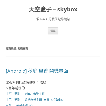
天空盒子 – skybox
懶人架設的教學記錄網站
跳
選單
至
主
要
內
容
標籤彙整:
開機畫面
[Android] 秋庭 里香 開機畫面
里香系列的越來越多了 哈哈
N百年前發的:
【宅】里香 – Win7 佈景主題
【宅】里香 – 系統佈景主題 支援 XP和Win7
里香 – 佈景主題 v2