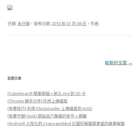
分類:
未分類
，發佈日期:
2010 年 01 月 08 日
，作者:
文
較新的文章
→
章
近期文章
導
覽
[Cubieboard] 簡單開箱 + 刷入 img 到 SD 卡
[Chrome 擴充元件] 托甩上傳檔案
[免費技巧] 利用 FileUploader 上傳檔案到 ImXD
[免費空間] ImXD 開設自己專屬的免空 + 網賺
[Android] 人性化的 CyanogenMod 比圖形解鎖還更威的繪畫解鎖