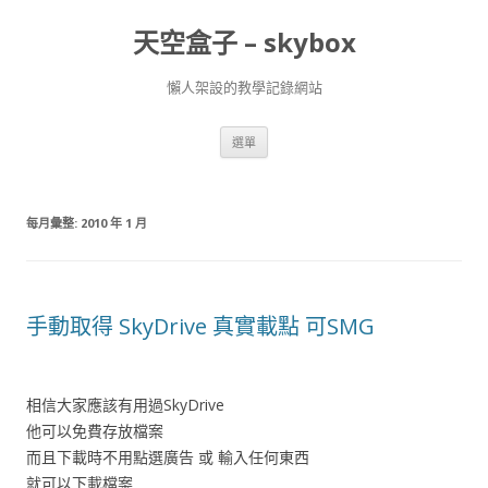
天空盒子 – skybox
懶人架設的教學記錄網站
跳
選單
至
主
要
內
容
每月彙整:
2010 年 1 月
手動取得 SkyDrive 真實載點 可SMG
相信大家應該有用過SkyDrive
他可以免費存放檔案
而且下載時不用點選廣告 或 輸入任何東西
就可以下載檔案