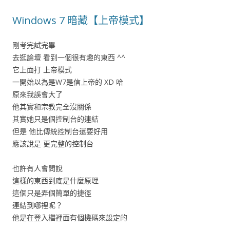
Windows 7 暗藏【上帝模式】
剛考完試完畢
去逛論壇 看到一個很有趣的東西 ^^
它上面打 上帝模式
一開始以為是W7是信上帝的 XD 哈
原來我誤會大了
他其實和宗教完全沒關係
其實她只是個控制台的連結
但是 他比傳統控制台還要好用
應該說是 更完整的控制台
也許有人會問說
這樣的東西到底是什麼原理
這個只是弄個簡單的捷徑
連結到哪裡呢？
他是在登入檔裡面有個機碼來設定的