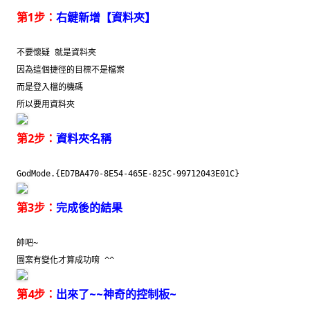
第1步：
右鍵新增【資料夾】
不要懷疑 就是資料夾
因為這個捷徑的目標不是檔案
而是登入檔的機碼
所以要用資料夾
第2步：
資料夾名稱
GodMode.{ED7BA470-8E54-465E-825C-99712043E01C}
第3步：
完成後的結果
帥吧~
圖案有變化才算成功唷 ^^
第4步：
出來了~~神奇的控制板~