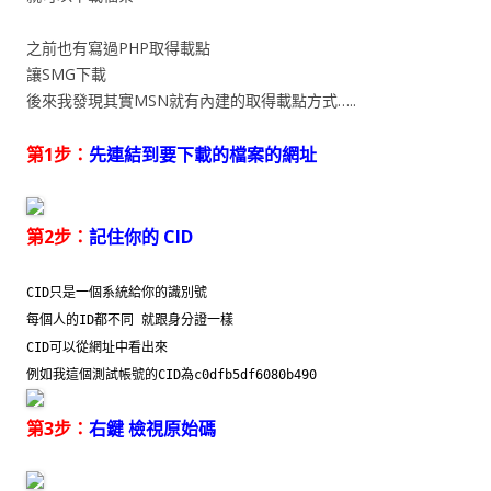
之前也有寫過PHP取得載點
讓SMG下載
後來我發現其實MSN就有內建的取得載點方式…..
第1步：
先連結到要下載的檔案的網址
第2步：
記住你的 CID
CID只是一個系統給你的識別號
每個人的ID都不同 就跟身分證一樣
CID可以從網址中看出來
例如我這個測試帳號的CID為c0dfb5df6080b490
第3步：
右鍵 檢視原始碼