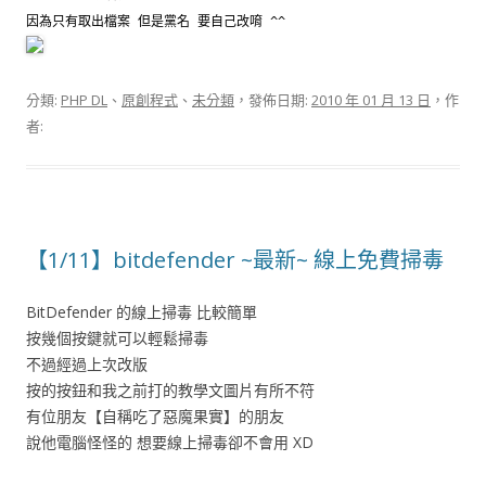
因為只有取出檔案 但是黨名 要自己改唷 ^^
分類:
PHP DL
、
原創程式
、
未分類
，發佈日期:
2010 年 01 月 13 日
，作
者:
【1/11】bitdefender ~最新~ 線上免費掃毒
BitDefender 的線上掃毒 比較簡單
按幾個按鍵就可以輕鬆掃毒
不過經過上次改版
按的按鈕和我之前打的教學文圖片有所不符
有位朋友【自稱吃了惡魔果實】的朋友
說他電腦怪怪的 想要線上掃毒卻不會用 XD