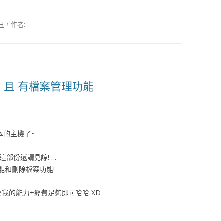
 日
，作者:
保存 且 有檔案管理功能
本的主機了~
這部份還請見諒!….
能和刪除檔案功能!
我的能力+經費足夠即可哈哈 XD