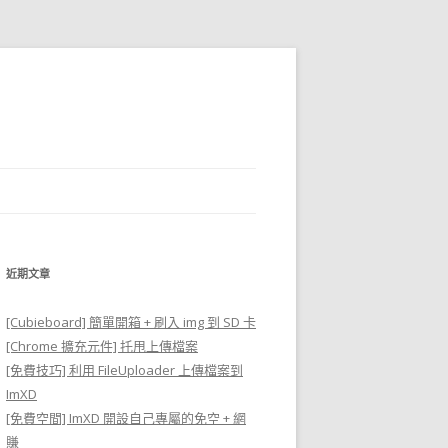
近期文章
[Cubieboard] 簡單開箱 + 刷入 img 到 SD 卡
[Chrome 擴充元件] 托甩上傳檔案
[免費技巧] 利用 FileUploader 上傳檔案到
ImXD
[免費空間] ImXD 開設自己專屬的免空 + 網
賺