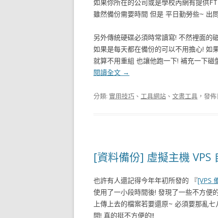
如果你所在的公司或是學校內網有提供FTP
雖然備份需要時間 但是 平日勤勞些~ 出問
另外傳統硬碟必須時常讀寫! 不然裡面的磁
如果是每天都在備份的可以不用擔心! 如果是
就算不用重組 也讓他跑一下! 補充一下磁盤
閱讀全文
→
分類:
實用技巧
、
工具網站
、
文書工具
，發佈
[資料備份] 虛擬主機 VPS 自
也許有人還記得今年年初所發的 『
[VPS
使用了一小段時間後! 發現了一些不方便的
上傳上去的檔案若要還原~ 必須要那亂
間! 真的挺不方便的!!