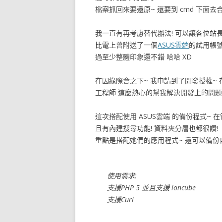
檔案抓回來要還原~ 還要到 cmd 下面去
我一直有再考慮替代辦法! 可以讓各位站
比電上曾附送了一個
ASUS雲端
的試用帳號
過至少整體印象還不錯 哈哈 XD
在因緣際會之下~ 我申請到了開發授權~ 在
工程師 這麼熱心的幫我解決開發上的問題!!
這次搭配使用 ASUS雲端 的備份程式~
且有內建搜尋功能! 資料夾分層也都很讚!
重點是搭配她們的應用程式~ 還可以備份自
使用需求:
支援PHP 5 並且支援 ioncube
支援Curl