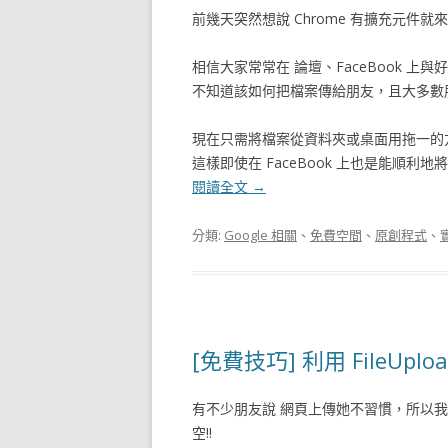
前幾天突然想說 Chrome 有擴充元件就來
相信大家常常在 論壇、FaceBook 
不知道該如何把檔案傳給朋友，且大多數朋友
現在只需將檔案從資料夾或桌面用拖一的
這樣即使在 FaceBook 上也是能順利地
閱讀全文
→
分類:
Google 相關
、
免費空間
、
原創程式
、
[免費技巧] 利用 FileUplo
有不少朋友說 網頁上傳她不習慣，所以我特地寫信
空!!