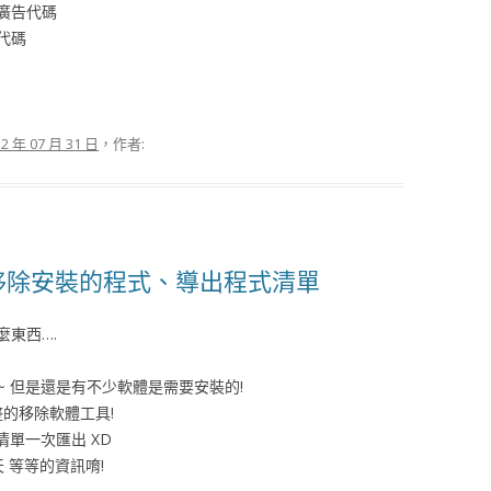
廣告代碼
代碼
12 年 07 月 31 日
，作者:
r] 輕鬆移除安裝的程式、導出程式清單
東西….
 但是還是有不少軟體是需要安裝的!
又完整的移除軟體工具!
單一次匯出 XD
 等等的資訊唷!