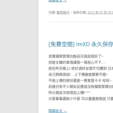
閱讀全文
→
分類:
實用技巧
，發佈日期:
2012 年 07 月 29
[免費空間] ImXD 永久
其實檔案管理功能前天我就寫好了~
但是主機的事情讓我一值放心不下….
就在昨天晚上! 終於請好友幫忙代購到 日
自己稍微測試!… 上下傳速度都算不錯~
不過上傳的部份還是一樣會當卡卡 哈哈~ 
前幾日有不少網友反應說沒有檔案管理功
所以我這次就增加上囉!! ^^
大家看看還缺少什麼 可以盡量跟我說 只要
閱讀全文
→