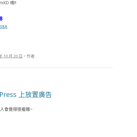
mXD 唷!!
8
8B8A
年 10 月 20 日
，作者:
dPress 上放置廣告
觸的人會覺得很複雜~