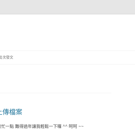
跳
至
批次發文
主
要
內
容
甩上傳檔案
一點 難得過年讓我輕鬆一下囉 ^^ 呵呵 ~~