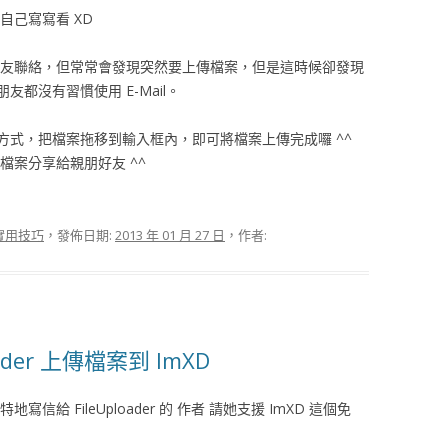
自己寫寫看 XD
上與好友聯絡，但常常會發現突然要上傳檔案，但是這時候卻發現
都沒有習慣使用 E-Mail。
方式，把檔案拖移到輸入框內，即可將檔案上傳完成囉 ^^
將檔案分享給親朋好友 ^^
實用技巧
，發佈日期:
2013 年 01 月 27 日
，作者:
ader 上傳檔案到 ImXD
給 FileUploader 的 作者 請她支援 ImXD 這個免