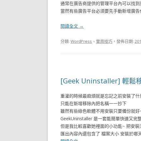
通常在廣告商提供的管理平台內可以找到
當然有些廣告平台必須要先手動新增廣告
閱讀全文
→
分類:
WordPress
、
實用技巧
，發佈日期:
20
[Geek Uninstalle
重灌的時候最麻煩就是忘記之前安裝了什麼
只能在新增移除內把名稱一一抄下
雖然有些綠色軟體不用安裝只要備份就好~
GeekUninstaller 是一套能簡單快速
但是我比較喜歡她裡面的小功能~ 把安裝清
匯出內容內還包含了 檔案大小 安裝於哪天