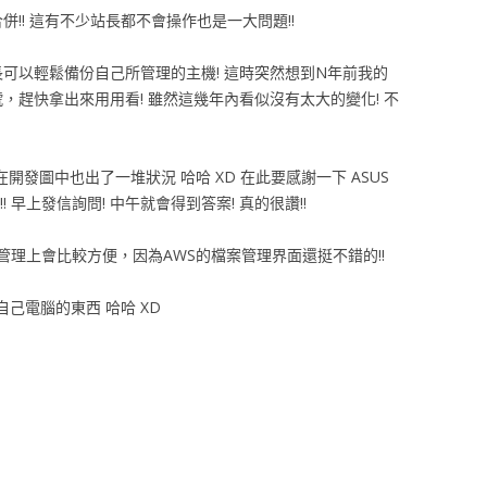
合併!! 這有不少站長都不會操作也是一大問題!!
長可以輕鬆備份自己所管理的主機! 這時突然想到N年前我的
，趕快拿出來用用看! 雖然這幾年內看似沒有太大的變化! 不
開發圖中也出了一堆狀況 哈哈 XD 在此要感謝一下 ASUS
 早上發信詢問! 中午就會得到答案! 真的很讚!!
 在管理上會比較方便，因為AWS的檔案管理界面還挺不錯的!!
己電腦的東西 哈哈 XD