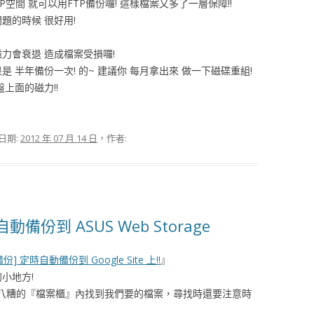
空間 就可以用FTP備份囉! 這樣檔案又多了一層保障!!
題的時候 很好用!
力會衰退 造成檔案受損囉!
 半年備份一次! 的~ 建議你 每月拿出來 做一下磁碟重組!
上面的磁力!!
日期:
2012 年 07 月 14 日
，作者:
動備份到 ASUS Web Storage
 備份] 定時自動備份到 Google Site 上!!
』
小地方!
七八糟的『檔案櫃』內找到我們要的檔案，尋找時還要注意時