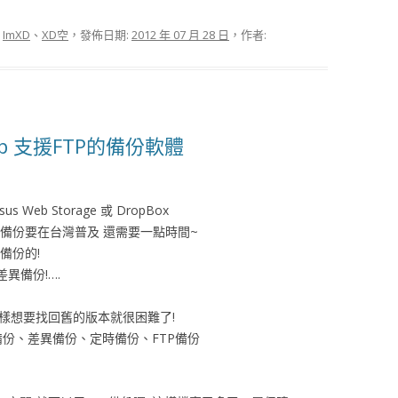
:
ImXD
、
XD空
，發佈日期:
2012 年 07 月 28 日
，作者:
kup 支援FTP的備份軟體
eb Storage 或 DropBox
端備份要在台灣普及 還需要一點時間~
備份的!
差異備份!….
這樣想要找回舊的版本就很困難了!
 完整備份、差異備份、定時備份、FTP備份