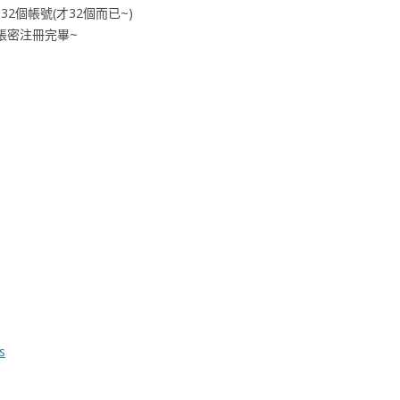
32個帳號(才32個而已~)
的帳密注冊完畢~
s