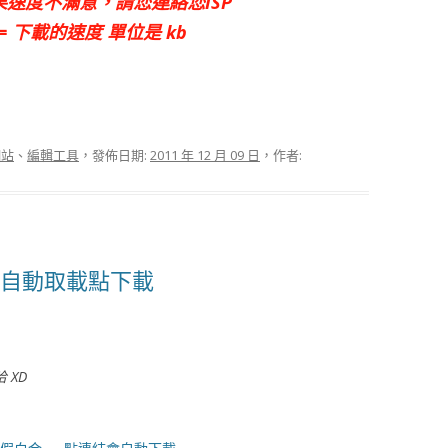
速度不滿意，請您連絡您ISP
 8 = 下載的速度 單位是 kb
網站
、
編輯工具
，發佈日期:
2011 年 12 月 09 日
，作者:
段自動取載點下載
 XD