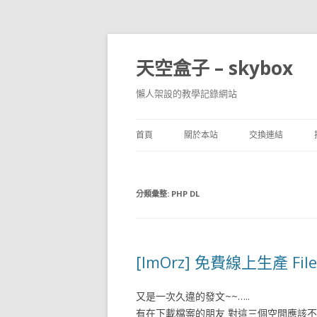
天空盒子 – skybox
懶人架設的教學記錄網站
首頁
關於本站
交換連結
分類彙整:
PHP DL
[ImOrz] 免費線上生產 Files
又是一次久違的發文~~…..
有在下載檔案的朋友 對這三個空間應該不陌生 File