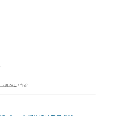
~
 07 月 24 日
，作者: