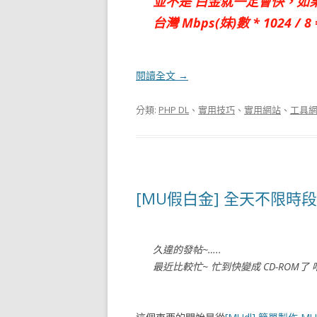
並不是 白金就一定會快，如果
台灣 Mbps(妹)數 * 1024 /
閱讀全文
→
分類:
PHP DL
、
實用技巧
、
實用網站
、
工具
[MU假白金] 全天不限時
久違的發帖~…..
最近比較忙~ 忙到快變成 CD-ROM了 哈