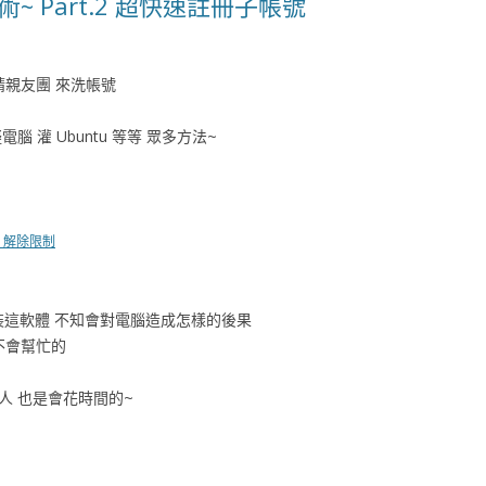
增肥術~ Part.2 超快速註冊子帳號
是請親友團 來洗帳號
腦 灌 Ubuntu 等等 眾多方法~
.1 解除限制
裝這軟體 不知會對電腦造成怎樣的後果
是不會幫忙的
別人 也是會花時間的~