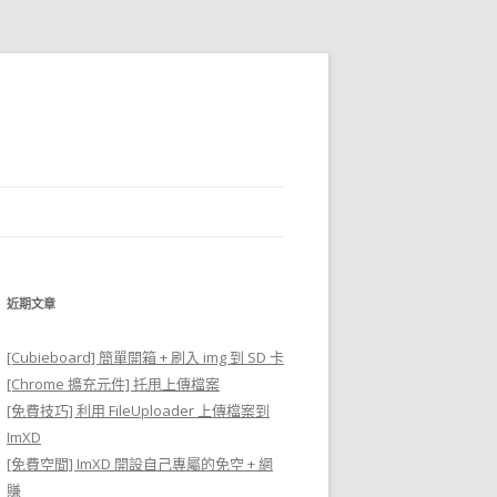
近期文章
[Cubieboard] 簡單開箱 + 刷入 img 到 SD 卡
[Chrome 擴充元件] 托甩上傳檔案
[免費技巧] 利用 FileUploader 上傳檔案到
ImXD
[免費空間] ImXD 開設自己專屬的免空 + 網
賺