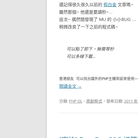
還記得很久很久以前的
假白金
文章嗎~
雖然那個~ 他還是要讀秒~…
這次~ 偶然間發現了 MU 的 小小BUG ….
稍微改良了一下之前的程式碼~
可以點了即下，無需等秒
可以多線下載…
香港朋友 可以找台國外的PHP主機架設來使用~
閱讀全文
→
分類:
PHP DL
、
原創程式
，發佈日期:
2011 年