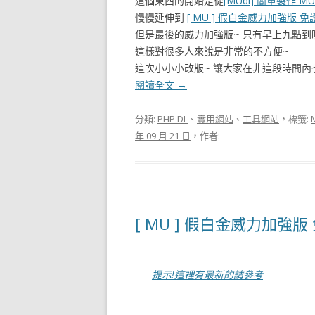
這個東西的開始是從
[MUdl] 簡單製作 
慢慢延伸到
[ MU ] 假白金威力加強版 
但是最後的威力加強版~ 只有早上九點到
這樣對很多人來說是非常的不方便~
這次小小小改版~ 讓大家在非這段時間內
閱讀全文
→
分類:
PHP DL
、
實用網站
、
工具網站
，標籤:
年 09 月 21 日
，作者:
[ MU ] 假白金威力加強
提示!這裡有最新的請參考