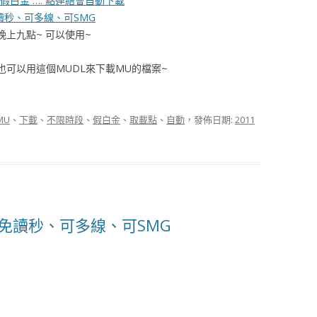
MU假白金 …. 點連結會自動下載
免讀秒、可多線、可SMG
晚上九點~ 可以使用~
也可以用這個MUDL來下載MU的檔案~
MU
、
下載
、
不限時段
、
假白金
、
取載點
、
自動
，發佈日期:
2011
版 免讀秒、可多線、可SMG