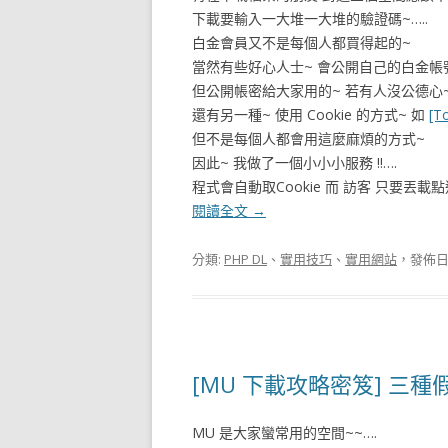
下載要輸入一大堆一大堆的驗證碼~…..
白金會員又不是每個人都買得起的~
當然有些好心人士~ 會公開自己的白金帳
但公開帳密給大家用的~ 若有人沒公德心~
還有另一種~ 使用 Cookie 的方式~ 如
[
但不是每個人都會用這麼麻煩的方式~
因此~ 我做了一個小小小服務 !!….
程式會自動取Cookie 而 訪客 只要丟載
閱讀全文
→
分類:
PHP DL
、
實用技巧
、
實用網站
，發佈日
[MU 下載攻略密笈] 三
MU 是大家蠻常用的空間~~….