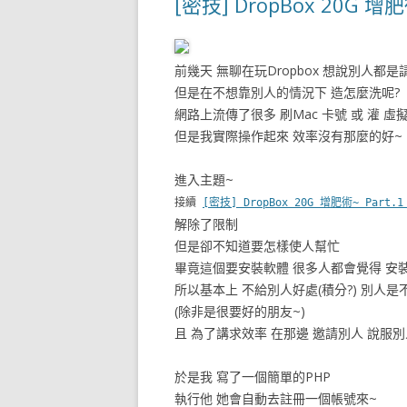
[密技] DropBox 20G 
前幾天 無聊在玩Dropbox 想說別人都
但是在不想靠別人的情況下 造怎麼洗呢?
網路上流傳了很多 刷Mac 卡號 或 灌 虛擬電
但是我實際操作起來 效率沒有那麼的好~
進入主題~
接續
[密技] DropBox 20G 增肥術~ Part
解除了限制
但是卻不知道要怎樣使人幫忙
畢竟這個要安裝軟體 很多人都會覺得 安
所以基本上 不給別人好處(積分?) 別人
(除非是很要好的朋友~)
且 為了講求效率 在那邊 邀請別人 說服
於是我 寫了一個簡單的PHP
執行他 她會自動去註冊一個帳號來~