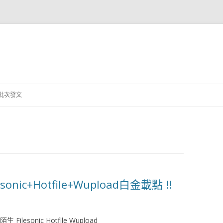
跳
至
批次發文
主
要
內
容
onic+Hotfile+Wupload白金載點 !!
sonic Hotfile Wupload