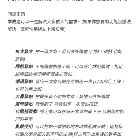
回鍋正題~
本成是可以一是解決大多數人的需求~ (如果你想要的功能沒辦法
解決~ 請趕快到網站上通知我)
批次發文
: 把一篇文章，發到很多論壇 (回帖、頂帖 也能
達到)
群組發帖
: 不同論壇格是不同，可以設定群組編號，指定
說哪個論壇使用哪個格式發帖
循環發帖
: 發完一次會自動在從頭跑一次 (可以設定上限，
也可以無上限)
大量發帖
: 把很多篇不同的文章，發送到很多論壇
定時發帖
: 時間到了 就會點擊一次發帖按鈕
自動補頁腳
: 設定後可以在每天文章的最下面 自動增加相
同的字串
亂數使用
: 可以把帖子編號的地方改成亂數參數，這樣每
次回文都會回文到不同的主題(程式有防止重複的數字出