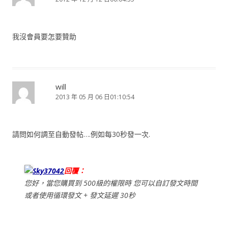
我沒會員要怎要贊助
will
2013 年 05 月 06 日01:10:54
請問如何調至自動發帖….例如每30秒發一次.
Sky37042
回覆：
您好，當您購買到 500級的權限時 您可以自訂發文時間
或者使用循環發文 + 發文延遲 30秒