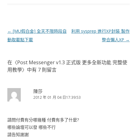
文
←
[MU假白金] 全天不限時段自
利用 sysprep 進行XP封裝 製作
章
動取載點下載
整合懶人XP
→
導
覽
在〈
Post Messenger v1.3 正式版 更多全新功能 完整使
用教學
〉中有 7 則留言
陳莎
2012 年 01 月 04 日17:39:53
請問付費有分哪幾種 付費有多了什麼?
哪些論壇可以發 哪些不行
請告知謝謝