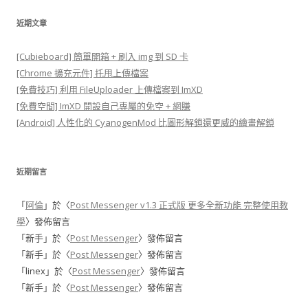
近期文章
[Cubieboard] 簡單開箱 + 刷入 img 到 SD 卡
[Chrome 擴充元件] 托甩上傳檔案
[免費技巧] 利用 FileUploader 上傳檔案到 ImXD
[免費空間] ImXD 開設自己專屬的免空 + 網賺
[Android] 人性化的 CyanogenMod 比圖形解鎖還更威的繪畫解鎖
近期留言
「
阿倫
」於〈
Post Messenger v1.3 正式版 更多全新功能 完整使用教
學
〉發佈留言
「
新手
」於〈
Post Messenger
〉發佈留言
「
新手
」於〈
Post Messenger
〉發佈留言
「
linex
」於〈
Post Messenger
〉發佈留言
「
新手
」於〈
Post Messenger
〉發佈留言