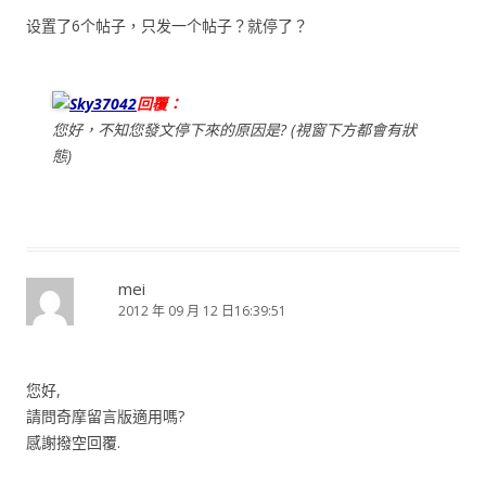
设置了6个帖子，只发一个帖子？就停了？
Sky37042
回覆：
您好，不知您發文停下來的原因是? (視窗下方都會有狀
態)
mei
2012 年 09 月 12 日16:39:51
您好,
請問奇摩留言版適用嗎?
感謝撥空回覆.