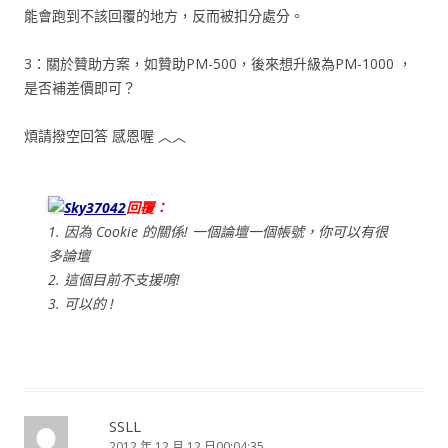
能會跑到不該回覆的地方，反而被扣分處分。
3：關於贊助方案，如贊助PM-500，後來想升級為PM-1000 ，
是否補差價即可？
煩請撥空回答 感恩喔 ︿︿
Sky37042
回覆：
1. 因為 Cookie 的關係! 一個論壇一個帳號，你可以有很
多論壇
2. 這個目前不支援唷!
3. 可以的 !
SSLL
2012 年 12 月 12 日00:04:35