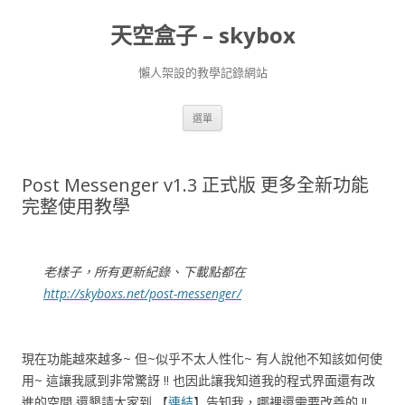
天空盒子 – skybox
懶人架設的教學記錄網站
跳
選單
至
主
要
內
容
Post Messenger v1.3 正式版 更多全新功能
完整使用教學
老樣子，所有更新紀錄、下載點都在
http://skyboxs.net/post-messenger/
現在功能越來越多~ 但~似乎不太人性化~ 有人說他不知該如何使
用~ 這讓我感到非常驚訝 !! 也因此讓我知道我的程式界面還有改
進的空間 還懇請大家到 【
連結
】告知我，哪裡還需要改善的 !!