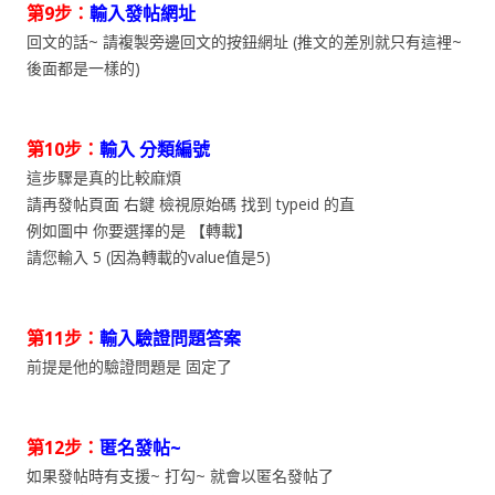
第9步：
輸入發帖網址
回文的話~ 請複製旁邊回文的按鈕網址 (推文的差別就只有這裡~
後面都是一樣的)
第10步：
輸入 分類編號
這步驟是真的比較麻煩
請再發帖頁面 右鍵 檢視原始碼 找到 typeid 的直
例如圖中 你要選擇的是 【轉載】
請您輸入 5 (因為轉載的value值是5)
第11步：
輸入驗證問題答案
前提是他的驗證問題是 固定了
第12步：
匿名發帖~
如果發帖時有支援~ 打勾~ 就會以匿名發帖了