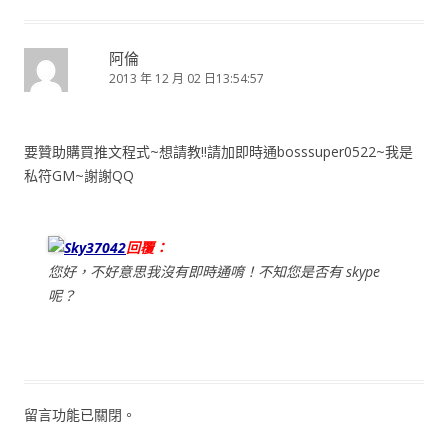
阿倫
2013 年 12 月 02 日13:54:57
要贊助購買推文程式~想請教!!請加即時通bosssuper0522~我是
私符GM~謝謝QQ
Sky37042
回覆：
您好，不好意思我沒有即時通唷！不知您是否有 skype
呢？
留言功能已關閉。