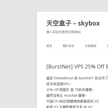
天空盒子 – skybox
懶人架設的教學記錄網站
首頁
關於本站
交換連結
[BurstNet] VPS 25% O
最近 000webhost 和 BurstNET 有合作
這次有促銷VPS~
25% off 相當於 是 75折的優惠~
雖然沒有比 HostRail 優惠~
不過CPU和記憶體規格都蠻高的 XD
和我 P3 主機配備差不多 哈 XD