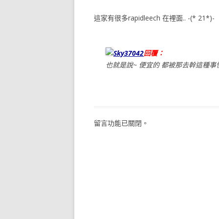
這家有很多rapidleech 在裡面.. -(* 21*)-
Sky37042
回覆：
也就是說~ 便宜的 都被那去幹這種事情
留言功能已關閉。