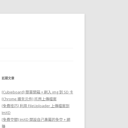
近期文章
[Cubieboard] 簡單開箱 + 刷入 img 到 SD 卡
[Chrome 擴充元件] 托甩上傳檔案
[免費技巧] 利用 FileUploader 上傳檔案到
ImXD
[免費空間] ImXD 開設自己專屬的免空 + 網
賺