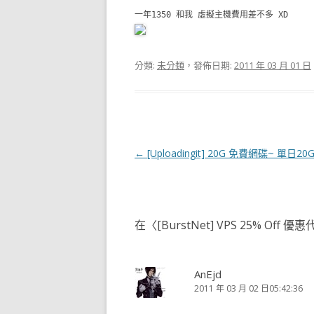
一年1350 和我 虛擬主機費用差不多 XD
分類:
未分類
，發佈日期:
2011 年 03 月 01 日
文
←
[Uploadingit] 20G 免費網碟~ 單日2
章
導
覽
在〈
[BurstNet] VPS 25% Off 優
AnEjd
2011 年 03 月 02 日05:42:36