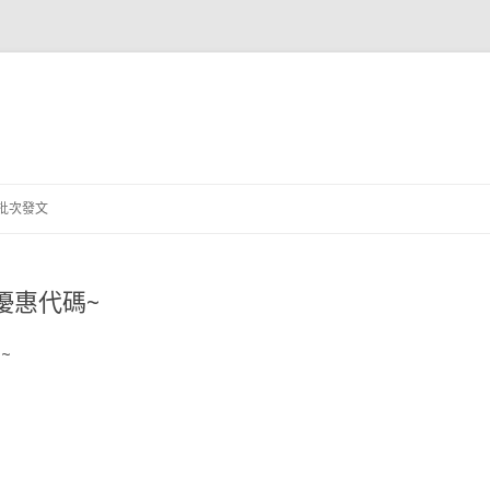
跳
至
批次發文
主
要
內
容
ff 優惠代碼~
了~