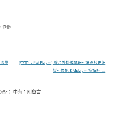
，作者:
0G流量
[中文化 PotPlayer] 整合外掛編碼器~ 讓影片更細
膩~ 快把 KMplayer 換掉吧
→
惠代碼~
〉中有 1 則留言