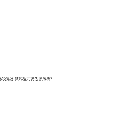
 真的懷疑 拿到程式後他會用嗎?