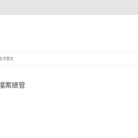
跳
至
批次發文
主
要
內
容
HP 檔案總管