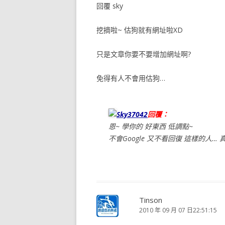
回覆 sky
挖摘啦~ 估狗就有網址啦XD
只是文章你要不要增加網址啊?
免得有人不會用估狗…
Sky37042
回覆：
恩~ 學你的 好東西 低調點~
不會Google 又不看回復 這樣的人…
Tinson
2010 年 09 月 07 日22:51:15