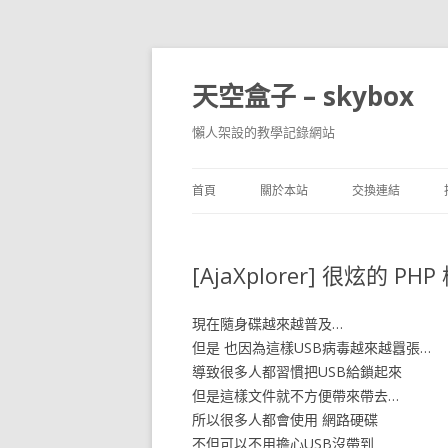
天空盒子 – skybox
懶人架設的教學記錄網站
首頁
關於本站
交換連結
[AjaXplorer] 很炫的 P
現在隨身碟越來越普及…
但是 也因為這樣USB病毒越來越囂張…
導致很多人都習慣把USB給鎖起來
但是這樣文件就不方便帶來帶去…
所以很多人都會使用 網路硬碟
不但可以不用擔心USB沒帶到