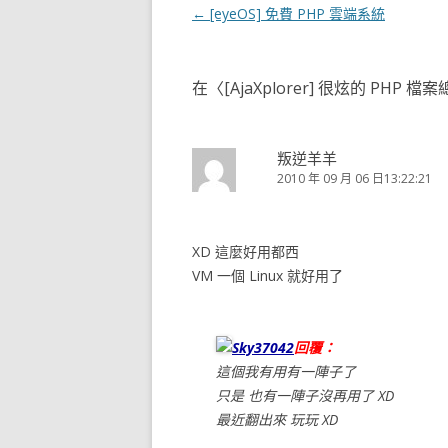
文
←
[eyeOS] 免費 PHP 雲端系統
章
導
在〈
[AjaXplorer] 很炫的 PHP 檔
覽
叛逆羊羊
2010 年 09 月 06 日13:22:21
XD 這麼好用都西
VM 一個 Linux 就好用了
Sky37042
回覆：
這個我有用有一陣子了
只是 也有一陣子沒再用了 XD
最近翻出來 玩玩 XD