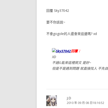
回覆 Sky37042
要不你該說~
不會gogole的人還會來這邊嗎? xd
Sky37042
回覆：
XD
不過G能來這裡爬文 是好~
但是不是遇到問題 就直接找人 不先
J.D
2010 年 09 月 08 日18:16:52