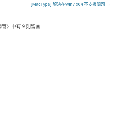
[MacType] 解決在Win7 x64 不支援問題
→
案總管
〉中有 9 則留言