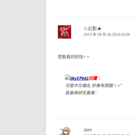
☆幻影★
2010 年 09 月 06 日20:30:05
挖勒真的好炫= =
Sky37042
回覆：
可是中文檔名 好像有問題 = =”
我會再研究看看~
zkm