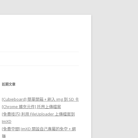
近期文章
[Cubieboard] 簡單開箱 + 刷入 img 到 SD 卡
[Chrome 擴充元件] 托甩上傳檔案
[免費技巧] 利用 FileUploader 上傳檔案到
ImXD
[免費空間] ImXD 開設自己專屬的免空 + 網
賺