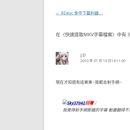
文
←
RDesc 免空下載利器….
章
導
在〈
快速提取MKV字幕檔案
〉中有 
覽
J.D
2010 年 07 月 10 日14:11:00
現在才知道有這東東~我都去射手網~
Sky37042
回覆：
我覺得射手網那邊的字幕 動畫翻得不