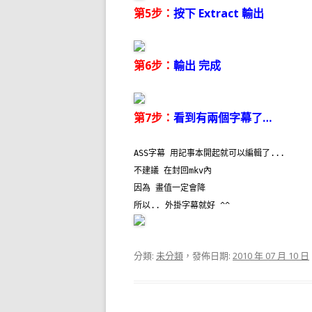
第5步：
按下 Extract 輸出
第6步：
輸出 完成
第7步：
看到有兩個字幕了…
ASS字幕 用記事本開起就可以編輯了...
不建議 在封回mkv內
因為 畫值一定會降
所以.. 外掛字幕就好 ^^
分類:
未分類
，發佈日期:
2010 年 07 月 10 日