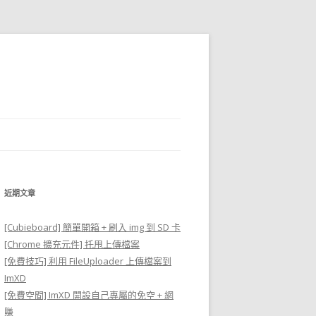
近期文章
[Cubieboard] 簡單開箱 + 刷入 img 到 SD 卡
[Chrome 擴充元件] 托甩上傳檔案
[免費技巧] 利用 FileUploader 上傳檔案到
ImXD
[免費空間] ImXD 開設自己專屬的免空 + 網
賺