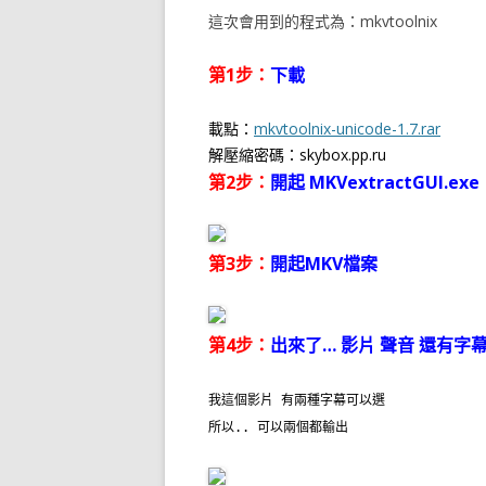
這次會用到的程式為：mkvtoolnix
第1步：
下載
載點：
mkvtoolnix-unicode-1.7.rar
解壓縮密碼：skybox.pp.ru
第2步：
開起 MKVextractGUI.exe
第3步：
開起MKV檔案
第4步：
出來了… 影片 聲音 還有字
我這個影片 有兩種字幕可以選
所以.. 可以兩個都輸出