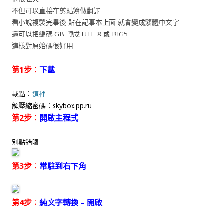
不但可以直接在剪貼簿做翻譯
看小說複製完畢後 貼在記事本上面 就會變成繁體中文字
還可以把編碼 GB 轉成 UTF-8 或 BIG5
這樣對原始碼很好用
第1步：
下載
載點：
這裡
解壓縮密碼：skybox.pp.ru
第2步：
開啟主程式
別點錯囉
第3步：
常駐到右下角
第4步：
純文字轉換 – 開啟