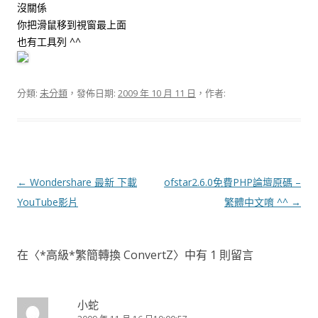
沒關係
你把滑鼠移到視窗最上面
也有工具列 ^^
分類:
未分類
，發佈日期:
2009 年 10 月 11 日
，作者:
文
←
Wondershare 最新 下載
ofstar2.6.0免費PHP論壇原碼 –
章
YouTube影片
繁體中文唷 ^^
→
導
覽
在〈
*高級*繁簡轉換 ConvertZ
〉中有 1 則留言
小蛇