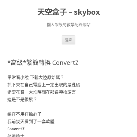
天空盒子 – skybox
懶人架設的教學記錄網站
跳
選單
至
主
要
內
容
*高級*繁簡轉換 ConvertZ
常常看小說 下載大陸原始碼？
抓下來在自己電腦上一定出現的是亂碼
還要花費一大堆時間在那邊轉換語言
這是不是很累？
線在不用在擔心了
我前幾天看到了一套軟體
ConvertZ
他很強大