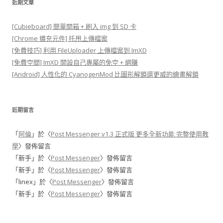
近期文章
[Cubieboard] 簡單開箱 + 刷入 img 到 SD 卡
[Chrome 擴充元件] 托甩上傳檔案
[免費技巧] 利用 FileUploader 上傳檔案到 ImXD
[免費空間] ImXD 開設自己專屬的免空 + 網賺
[Android] 人性化的 CyanogenMod 比圖形解鎖還更威的繪畫解鎖
近期留言
「
阿倫
」於〈
Post Messenger v1.3 正式版 更多全新功能 完整使用教
學
〉發佈留言
「
新手
」於〈
Post Messenger
〉發佈留言
「
新手
」於〈
Post Messenger
〉發佈留言
「
linex
」於〈
Post Messenger
〉發佈留言
「
新手
」於〈
Post Messenger
〉發佈留言