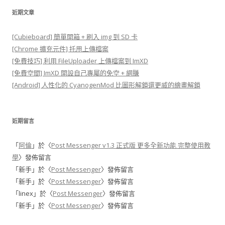
近期文章
[Cubieboard] 簡單開箱 + 刷入 img 到 SD 卡
[Chrome 擴充元件] 托甩上傳檔案
[免費技巧] 利用 FileUploader 上傳檔案到 ImXD
[免費空間] ImXD 開設自己專屬的免空 + 網賺
[Android] 人性化的 CyanogenMod 比圖形解鎖還更威的繪畫解鎖
近期留言
「
阿倫
」於〈
Post Messenger v1.3 正式版 更多全新功能 完整使用教
學
〉發佈留言
「
新手
」於〈
Post Messenger
〉發佈留言
「
新手
」於〈
Post Messenger
〉發佈留言
「
linex
」於〈
Post Messenger
〉發佈留言
「
新手
」於〈
Post Messenger
〉發佈留言