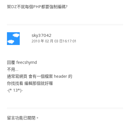
架DZ不就每個PHP都要強制編碼?
sky37042
2010 年 02 月 03 日16:17:01
回覆 feecshyrnd
不用…
通常寫網頁 會有一個檔案 header 的
你找找看 編輯那個就好囉
-(* 13*)-
留言功能已關閉。