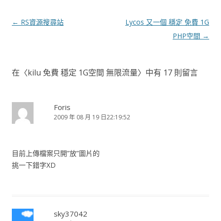
文
←
RS資源搜尋站
Lycos 又一個 穩定 免費 1G
章
PHP空間
→
導
覽
在〈
kilu 免費 穩定 1G空間 無限流量
〉中有 17 則留言
Foris
2009 年 08 月 19 日22:19:52
目前上傳檔案只開”放”圖片的
挑一下錯字XD
sky37042