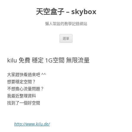
天空盒子 – skybox
懶人架設的教學記錄網站
跳
選單
至
主
要
內
容
kilu 免費 穩定 1G空間 無限流量
大家趕快看過來吧 ^^
想要穩定空間？
不想擔心流量問題？
我最近整理資料
找到了一個好空間
http://www.kilu.de/