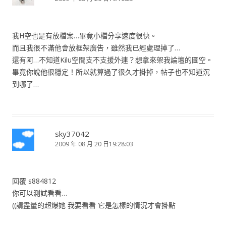
我H空也是有放檔案…畢竟小檔分享速度很快。
而且我很不滿他會放框架廣告，雖然我已經處理掉了…
還有阿…不知道Kilu空間支不支援外連？想拿來架我論壇的圖空。
畢竟你說他很穩定！所以就算過了很久才掛掉，帖子也不知道沉
到哪了…
sky37042
2009 年 08 月 20 日19:28:03
回覆 s884812
你可以測試看看…
((請盡量的超爆她 我要看看 它是怎樣的情況才會掛點