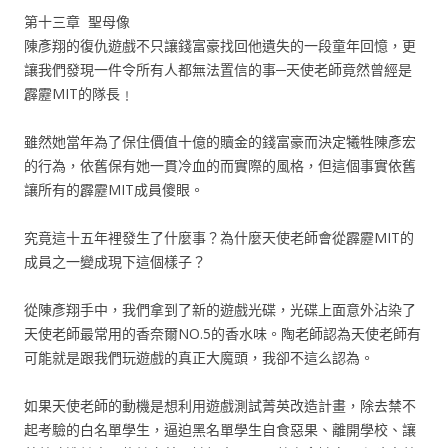
第十三章 聖母像
陳彥翔的復仇遊戲不只讓錢富豪找回他遺失的一段童年回憶，更
讓我們發現一件令所有人都無法置信的事─天使老師竟然曾經是
霹靂MIT的隊長﹗
雖然她當年為了保住價值十億的贖金的錢富豪而決定犧牲陳彥宏
的行為，依舊保有她一貫冷血的而實際的風格，但這個事實依舊
讓所有的霹靂MIT成員傻眼。
究竟這十五年裡發生了什麼事？為什麼天使老師會從霹靂MIT的
成員之一變成現下這個樣子？
從陳彥翔手中，我們拿到了新的遊戲光碟，光碟上面意外沾染了
天使老師最常用的香奈爾NO.5的香水味。陶老師認為天使老師有
可能就是跟我們玩遊戲的真正大魔頭，我卻不這么認為。
如果天使老師的動機是想利用遊戲測試菁英改造計畫，除去禁不
起考驗的白名單學生，逼迫黑名單學生自食惡果、離開學校、讓