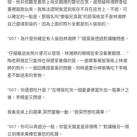
個，他非但聽見書架上母女圖裡的嬰兒在哭，還懷疑林湘婷會從
畫裡面跑出來。我無法證明鬼混到底存不存在這世上，不過，可
以確定的一點是，那個名叫“傻喵兒滴窩”的部落格並不是林湘婷
自己還魂架設的，因為上面的照片全都是別人偷拍的。
“007，為什麼你確定有人偷拍林湘婷？”錢富豪透過對講機問道。
“仔細看這些照片便可以發現，林湘婷的眼睛從來沒看著鏡頭……”
陶老師規定只能待在保健室養傷的我，一面察看著部落格上林湘
婷的照片，一面回應錢富豪的問題，同時還要分神張嘴吃下李曉
星不斷送來的食物。
“007，你還想吃什麼？”在喂我吃完一個愛妻便當外加一瓶果汁之
後，李曉星又問道。
我看見桌上的蘋果,突然靈機一動，“我突然想吃蘋果。”
“007，你可以再過分一點﹗你當天魔星是菲佣嗎？”對講機另一頭
立刻傳來黃輝宏暴怒的吼聲。