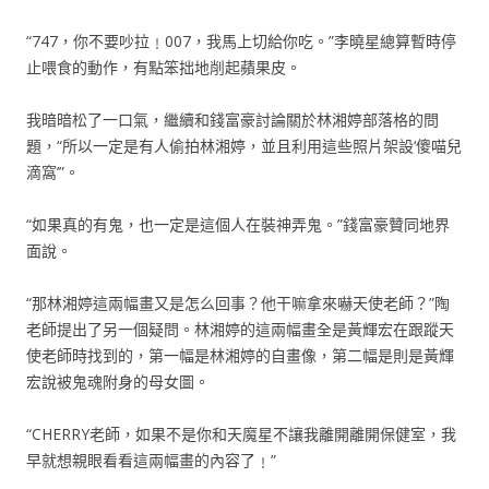
“747，你不要吵拉﹗007，我馬上切給你吃。”李曉星總算暫時停
止喂食的動作，有點笨拙地削起蘋果皮。
我暗暗松了一口氣，繼續和錢富豪討論關於林湘婷部落格的問
題，“所以一定是有人偷拍林湘婷，並且利用這些照片架設‘傻喵兒
滴窩’”。
“如果真的有鬼，也一定是這個人在裝神弄鬼。”錢富豪贊同地界
面說。
“那林湘婷這兩幅畫又是怎么回事？他干嘛拿來嚇天使老師？”陶
老師提出了另一個疑問。林湘婷的這兩幅畫全是黃輝宏在跟蹤天
使老師時找到的，第一幅是林湘婷的自畫像，第二幅是則是黃輝
宏說被鬼魂附身的母女圖。
“CHERRY老師，如果不是你和天魔星不讓我離開離開保健室，我
早就想親眼看看這兩幅畫的內容了﹗”