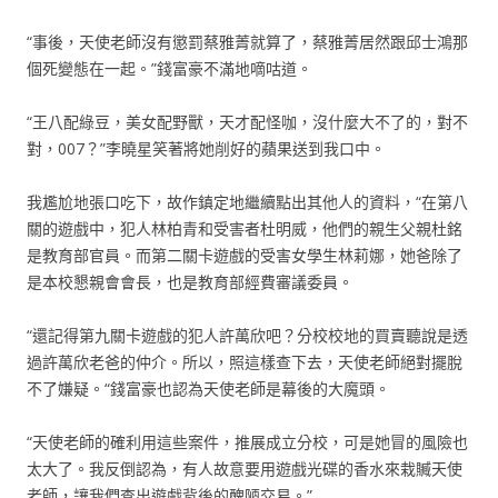
“事後，天使老師沒有懲罰蔡雅菁就算了，蔡雅菁居然跟邱士鴻那
個死變態在一起。”錢富豪不滿地嘀咕道。
“王八配綠豆，美女配野獸，天才配怪咖，沒什麼大不了的，對不
對，007？”李曉星笑著將她削好的蘋果送到我口中。
我尷尬地張口吃下，故作鎮定地繼續點出其他人的資料，“在第八
關的遊戲中，犯人林柏青和受害者杜明威，他們的親生父親杜銘
是教育部官員。而第二關卡遊戲的受害女學生林莉娜，她爸除了
是本校懇親會會長，也是教育部經費審議委員。
“還記得第九關卡遊戲的犯人許萬欣吧？分校校地的買賣聽說是透
過許萬欣老爸的仲介。所以，照這樣查下去，天使老師絕對擺脫
不了嫌疑。“錢富豪也認為天使老師是幕後的大魔頭。
“天使老師的確利用這些案件，推展成立分校，可是她冒的風險也
太大了。我反倒認為，有人故意要用遊戲光碟的香水來栽贓天使
老師，讓我們查出遊戲背後的醜陋交易。”