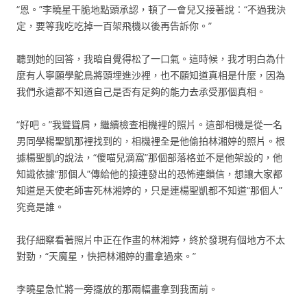
“恩。”李曉星干脆地點頭承認，頓了一會兒又接著說︰“不過我決
定，要等我吃吃掉一百架飛機以後再告訴你。”
聽到她的回答，我暗自覺得松了一口氣。這時候，我才明白為什
麼有人寧願學鴕鳥將頭埋進沙裡，也不願知道真相是什麼，因為
我們永遠都不知道自己是否有足夠的能力去承受那個真相。
“好吧。”我聳聳肩，繼續檢查相機裡的照片。這部相機是從一名
男同學楊聖凱那裡找到的，相機裡全是他偷拍林湘婷的照片。根
據楊聖凱的說法，“傻喵兒滴窩”那個部落格並不是他架設的，他
知識依據“那個人”傳給他的接連發出的恐怖連鎖信，想讓大家都
知道是天使老師害死林湘婷的，只是連楊聖凱都不知道“那個人”
究竟是誰。
我仔細察看著照片中正在作畫的林湘婷，終於發現有個地方不太
對勁，“天魔星，快把林湘婷的畫拿過來。”
李曉星急忙將一旁擺放的那兩幅畫拿到我面前。