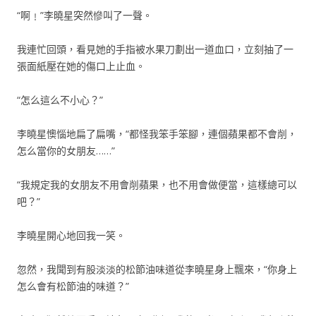
“啊﹗”李曉星突然慘叫了一聲。
我連忙回頭，看見她的手指被水果刀劃出一道血口，立刻抽了一
張面紙壓在她的傷口上止血。
“怎么這么不小心？”
李曉星懊惱地扁了扁嘴，“都怪我笨手笨腳，連個蘋果都不會削，
怎么當你的女朋友……”
“我規定我的女朋友不用會削蘋果，也不用會做便當，這樣總可以
吧？”
李曉星開心地回我一笑。
忽然，我聞到有股淡淡的松節油味道從李曉星身上飄來，“你身上
怎么會有松節油的味道？”