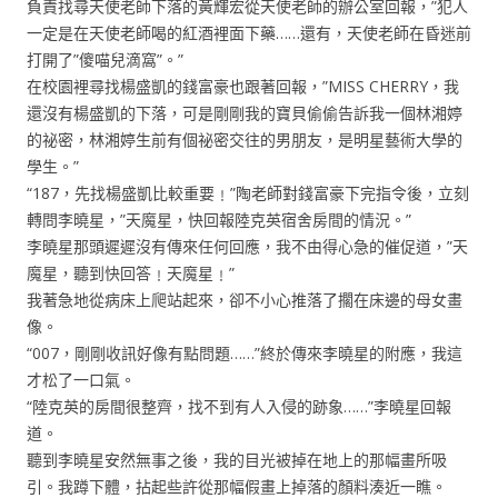
負責找尋天使老師下落的黃輝宏從天使老師的辦公室回報，”犯人
一定是在天使老師喝的紅酒裡面下藥……還有，天使老師在昏迷前
打開了”傻喵兒滴窩”。”
在校園裡尋找楊盛凱的錢富豪也跟著回報，”MISS CHERRY，我
還沒有楊盛凱的下落，可是剛剛我的寶貝偷偷告訴我一個林湘婷
的祕密，林湘婷生前有個祕密交往的男朋友，是明星藝術大學的
學生。”
“187，先找楊盛凱比較重要﹗”陶老師對錢富豪下完指令後，立刻
轉問李曉星，”天魔星，快回報陸克英宿舍房間的情況。”
李曉星那頭遲遲沒有傳來任何回應，我不由得心急的催促道，”天
魔星，聽到快回答﹗天魔星﹗”
我著急地從病床上爬站起來，卻不小心推落了擱在床邊的母女畫
像。
“007，剛剛收訊好像有點問題……”終於傳來李曉星的附應，我這
才松了一口氣。
“陸克英的房間很整齊，找不到有人入侵的跡象……”李曉星回報
道。
聽到李曉星安然無事之後，我的目光被掉在地上的那幅畫所吸
引。我蹲下體，拈起些許從那幅假畫上掉落的顏料湊近一瞧。