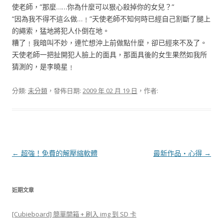
使老師，”那麼……你為什麼可以狠心殺掉你的女兒？”
“因為我不得不這么做…﹗”天使老師不知何時已經自己割斷了腿上
的繩索，猛地將犯人仆倒在地。
糟了﹗我暗叫不妙，連忙想沖上前做點什麼，卻已經來不及了。
天使老師一把扯開犯人臉上的面具，那面具後的女生果然如我所
猜測的，是李曉星﹗
分類:
未分類
，發佈日期:
2009 年 02 月 19 日
，作者:
文
←
超強！免費的解壓縮軟體
最新作品‧心得
→
章
導
近期文章
覽
[Cubieboard] 簡單開箱 + 刷入 img 到 SD 卡