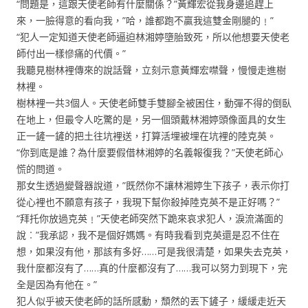
“問題是，這跟天使老師有什麼關係？”黃輝宏從我身邊追趕上
來，一臉得意的看向我，”哈，誰都跑不贏我這雙金剛腿的﹗”
“犯人一定知道天使老師逼迫林湘婷墮胎致死，所以他想要天使老
師付出一樣慘痛的代價。”
我聽見樹林裡傳來的說話聲，立刻示意黃輝宏噤聲，慢慢走進樹
林裡。
樹林裡一共3個人。天使老師雙手雙腳全被困住，動彈不得的倒臥
在地上，但最令人吃驚的是，另一個頭戴林湘婷頭像面具的女生
正一鏟一鏟的把土往坑裡送，打算活埋被埋在坑裡的陸克英。
“你到底是誰？為什麼要假借林湘婷的名義報復我？”天使老師心
慌的問道。
那女生透過變聲器說道，”既然你不讓林湘婷生下孩子，表示你打
從心裡也不願意有孩子，我現下幫你殺掉陸克英不是正好嗎？”
“拜托你放過克英﹗”天使老師突然下跪來哀求犯人，淚流滿面的
說︰”我承認，我不是個好媽媽。有時我看到克英還是忍不住在
想，如果沒有他，那該有多好……可是我很清楚，如果失去克英，
我什麼都沒有了……真的什麼都沒有了……我可以努力到現下，完
全是因為有他在。”
犯人似乎被天使老師的話所感動，頹然的丟下鏟子，緩緩走近天