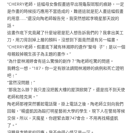
“CHERRY老師，這幅母女像假畫過早出現龜裂斑駁的痕跡，一定
是作畫的時候技巧應用不當造成的，難道這就是犯人畫這幅假畫
的用意……”還沒向陶老師報告完，我突然想起李曉星那天說的
話。
這畫作底下究竟藏了什麼祕密是犯人想告訴我們的？我拿出美工
刀，用刀背刮掉上層的顏料，沒想到下面竟然還有另一幅畫。
“CHERRY老師。假畫底下藏有林湘婷的遺作”聖母 子”﹗是以一個
母親殺掉親生孩子為主題的畫作。”
“為什麼林湘婷會有這么驚悚的創作？”陶老師吃驚的問道。
我轉念一想，”187，你一定有辦法調閱林湘婷的病例和死亡證明
吧﹗”
“當然沒問題﹗”
“那我怎么辦？我只差沒把舊大樓的屋頂掀開了，還是找不到天使
老師和陸克英。”
陶老師那裡突然響起電話聲，掛上電話之後，陶老師立刻向我們
回報，”楊盛凱因為毆打明星藝術大學的學生，現下人在警局等候
交保。所以，天魔星，你趕緊去跟747會合，不用再找楊盛凱
了。”
沒聽見李曉星的回應，我不由得心情又是一沉。