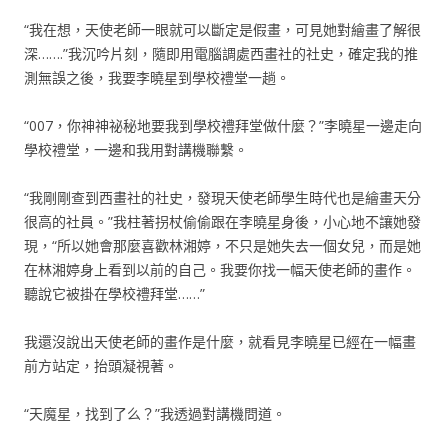
“我在想，天使老師一眼就可以斷定是假畫，可見她對繪畫了解很
深…….”我沉吟片刻，隨即用電腦調處西畫社的社史，確定我的推
測無誤之後，我要李曉星到學校禮堂一趟。
“007，你神神祕秘地要我到學校禮拜堂做什麼？”李曉星一邊走向
學校禮堂，一邊和我用對講機聯繫。
“我剛剛查到西畫社的社史，發現天使老師學生時代也是繪畫天分
很高的社員。”我柱著拐杖偷偷跟在李曉星身後，小心地不讓她發
現，“所以她會那麼喜歡林湘婷，不只是她失去一個女兒，而是她
在林湘婷身上看到以前的自己。我要你找一幅天使老師的畫作。
聽說它被掛在學校禮拜堂……”
我還沒說出天使老師的畫作是什麼，就看見李曉星已經在一幅畫
前方站定，抬頭凝視著。
“天魔星，找到了么？”我透過對講機問道。