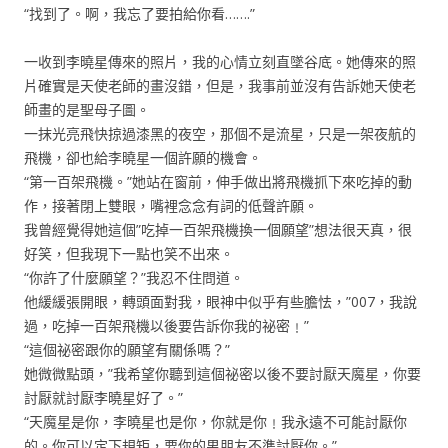
“找到了。啊，我忘了要拍給你看…….”
一收到李曉星傳來的照片，我的心情立刻直墜谷底。她傳來的照
片確實是天使老師的畫沒錯，但是，我事前並沒有告訴她天使老
師畫的是聖母子圖。
一抹光亮飛快掠過漆黑的夜空，那個不是流星，只是一架夜航的
飛機，卻也給李曉星一個許願的機會。
“第一百架飛機。”她站在窗前，伸手做出將飛機抓下來吃掉的動
作，接著閉上雙眼，嘴裡念念有詞的低聲許願。
我曾經覺得她這個”吃掉一百架飛機換一個願望”想法很天真，很
好笑，但我現下一點也笑不出來。
“你許了什麼願望？”我忍不住問道。
他緩緩張開眼，轉頭面對我，眼神中似乎有些膽怯，”007，我說
過，吃掉一百架飛機以後要告訴你我的祕密﹗”
“這個祕密跟你的願望有關係嗎？”
她微微點頭，”我希望你聽到這個祕密以後不要討厭天魔星，你要
討厭就討厭李曉星好了。”
“天魔星是你，李曉星也是你，你就是你﹗我永遠不可能討厭你
的。你可以定下規矩，要你的男朋友不準討厭你。”