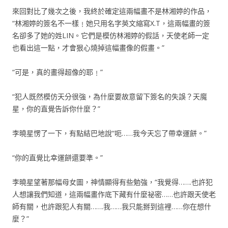
來回對比了幾次之後，我終於確定這兩幅畫不是林湘婷的作品，
“林湘婷的簽名不一樣﹗她只用名字英文縮寫X.T，這兩幅畫的簽
名卻多了她的姓LIN。它們是模仿林湘婷的假話，天使老師一定
也看出這一點，才會狠心燒掉這幅畫像的假畫。”
“可是，真的畫得超像的耶﹗”
“犯人既然模仿天分很強，為什麼要故意留下簽名的失誤？天魔
星，你的直覺告訴你什麼？”
李曉星愣了一下，有點結巴地說“呃……我今天忘了帶幸運餅。”
“你的直覺比幸運餅還要準。”
李曉星望著那幅母女圖，神情顯得有些勉強，“我覺得…….也許犯
人想讓我們知道，這兩幅畫作底下藏有什麼祕密……也許跟天使老
師有關，也許跟犯人有關…….我……我只能掰到這裡……你在想什
麼？”