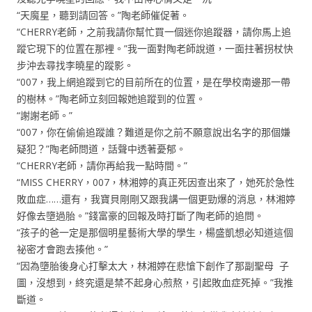
“天魔星，聽到請回答。”陶老師催促著。
“CHERRY老師，之前我請你幫忙買一個迷你追蹤器，請你馬上追
蹤它現下的位置在那裡。”我一面對陶老師說道，一面拄著拐杖快
步沖去尋找李曉星的蹤影。
“007，我上網追蹤到它的目前所在的位置，是在學校南邊那一帶
的樹林。”陶老師立刻回報她追蹤到的位置。
“謝謝老師。”
“007，你在偷偷追蹤誰？難道是你之前不願意說出名字的那個嫌
疑犯？”陶老師問道，話聲中透著憂郁。
“CHERRY老師，請你再給我一點時間。”
“MISS CHERRY，007，林湘婷的真正死因查出來了，她死於急性
敗血症……還有，我寶貝剛剛又跟我講一個更勁爆的消息，林湘婷
好像去墮過胎。”錢富豪的回報及時打斷了陶老師的追問。
“孩子的爸一定是那個明星藝術大學的學生，楊盛凱想必知道這個
祕密才會跑去揍他。”
“因為墮胎後身心打擊太大，林湘婷在悲愴下創作了那副聖母 子
圖，沒想到，終究還是禁不起身心煎熬，引起敗血症死掉。”我推
斷道。