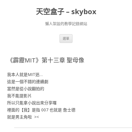
天空盒子 – skybox
懶人架設的教學記錄網站
跳
選單
至
主
要
內
容
《霹靂MIT》第十三章 聖母像
我本人就是MIT迷…
這是一個不錯的連續劇
當然是從小說翻拍的
我不能提影片
所以只能拿小說出來分享囉
裡面的【我】是指 007 也就是 詹士德
就是男主角啦 ><