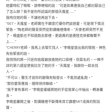
她霎時紅了眼眶，語帶哽咽的說︰”可是如果連我自己都討厭自己
了怎么辦？我不是你所認識的那個天魔星……”
我吻住她的唇，不讓他再說下去。
“007，天魔星，老師實在不願意打擾你們談戀愛，可是現下情況
緊急。”陶老師的聲音突然從對講機裡傳來，”天使老師突然不見
了，楊盛凱也不知道跑去那裡，更詭異的是連陸克英都聯繫不
上……”
“CHERRY老師，我馬上去幫忙找人。”李曉星退出我的懷抱，神色
有些緊張的說。
我悄悄的將一只迷你追蹤器放進她的口袋裡，但莫名的，一陣不
詳的第六感促使我拉住了她的手，”天魔星，我跟你一起去找
人。”
“不可以﹗醫生才說你的腳傷有點發炎，不能到處亂跑。”
“那你要答應我，隨時保持聯絡。”
“我不會有事的。”李曉星緩緩將她的手從我掌心中抽出，轉身離
去。
李曉星離開之後，對講機裡不斷傳來其它霹靂MIT成員的對話
聲。