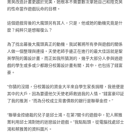
菁英改造計畫更趨於完美，她根本不需要數次拿她自己和陸克英
的性命當作遊戲玩命的目標。
這個遊戲背後的大魔頭另有其人，只是，他或她的動機究竟是什
麼？純粹只是想報復么？
為了找出幕後大魔頭真正的動機，我試著將所有參與遊戲的關係
人做一個整理與連接。天使老師手邊正在進行的最大佳話就是聖
英學院的籌設計畫，而正如我所猜測的，幾乎大部分人參與過遊
戲的學生或多或少都跟分校籌設計畫有關，其中，也包括了錢富
豪。
“你猜的沒錯，分校籌設的資金大半來自學生家長捐贈，我爸便是
其中的大戶，因為要還他欠天使老師救過我的人情。”錢富豪印証
了我的推測，“而為分校成立背書債款的銀行是聯華金控。“
“聯華金控總裁的兒子是邱士鴻。在第7關卡的遊戲中，犯人蔡雅
菁利用邱士鴻對她的迷戀設計遊戲。”我點點頭，從電腦找處邱士
鴻和蔡雅菁的資料圖片。