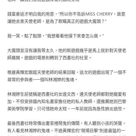
錢富豪這才明白我的用意，“所以你不告訴MISS CHERRY，故意
讓她去查天使老師，是為了欺瞞真正的遊戲大魔頭？”
我一笑，點了點頭，“我想看看他接下來會怎么做。”
大魔頭並沒有讓我等太久，他的新遊戲幾乎是馬上就針對天使老
師展開。遊戲的場景則轉到了西畫社的社室。
根據黃輝宏跟蹤天使老師的結果回報，這次的遊戲出現了一個不
尋常的參與者─一個叫林湘婷的鬼魂。
林湘婷生前號稱是西畫社的女達文西，連天使老師都對她寵愛有
加，不但安排國內知名畫家擔任她的私人教師，還推薦她到巴黎
美術學院學習，只可惜她命太短，一年前就因為急性肺炎過世。
最後西畫社時常傳出畫室裡鬧鬼的傳聞，有人聽到小孩的哭聲，
有人看見林湘婷的鬼魂，不過黃輝宏的“現場目擊”則是最猛的一