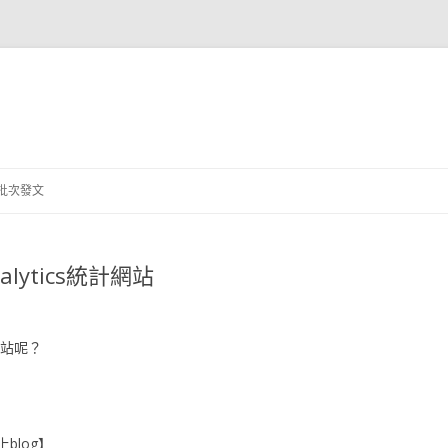
跳
至
批次發文
主
要
內
容
nalytics統計網站
計網站呢？
blog】