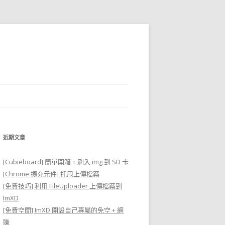
近期文章
[Cubieboard] 簡單開箱 + 刷入 img 到 SD 卡
[Chrome 擴充元件] 托甩上傳檔案
[免費技巧] 利用 FileUploader 上傳檔案到
ImXD
[免費空間] ImXD 開設自己專屬的免空 + 網
賺