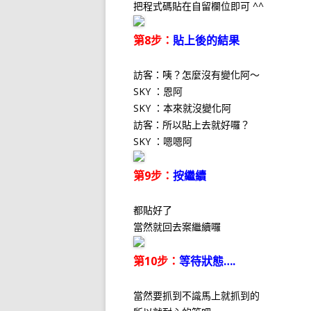
把程式碼貼在自留欄位即可 ^^
第8步：
貼上後的結果
訪客：咦？怎麼沒有變化阿～
SKY ：恩阿
SKY ：本來就沒變化阿
訪客：所以貼上去就好囉？
SKY ：嗯嗯阿
第9步：
按繼續
都貼好了
當然就回去案繼續囉
第10步：
等待狀態….
當然要抓到不識馬上就抓到的