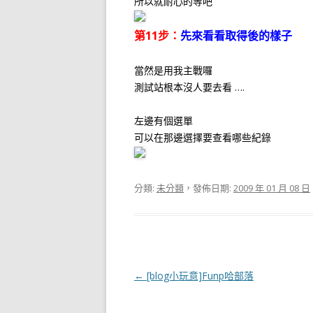
所以就耐心的等吧
第11步：
先來看看取得後的樣子
當然是用我主戰囉
測試站根本沒人要去看 ….
左邊有個選單
可以在那邊選擇要查看哪些紀錄
分類:
未分類
，發佈日期:
2009 年 01 月 08 日
文
←
[blog小玩意]Funp哈部落
章