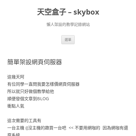
天空盒子 – skybox
懶人架設的教學記錄網站
跳
選單
至
主
要
內
容
簡單架設網頁伺服器
這幾天阿
有位同學一直問我要怎樣價網頁伺服器
所以就只好做個教學給他
順便發個文章到BLOG
衝點人氣
這次需要的工具有
一台主機 ((沒主機的趣買一台吧 << 不要用網咖的 因為網咖有還
原系統