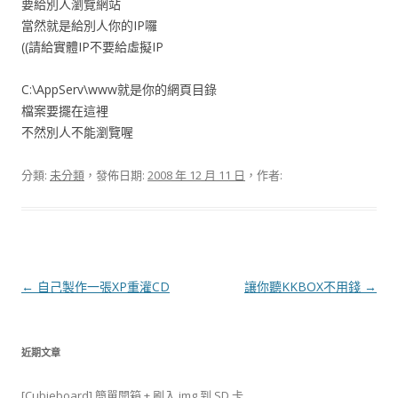
要給別人瀏覽網站
當然就是給別人你的IP囉
((請給實體IP不要給虛擬IP
C:\AppServ\www就是你的網頁目錄
檔案要擺在這裡
不然別人不能瀏覽喔
分類:
未分類
，發佈日期:
2008 年 12 月 11 日
，作者:
文
←
自己製作一張XP重灌CD
讓你聽KKBOX不用錢
→
章
導
近期文章
覽
[Cubieboard] 簡單開箱 + 刷入 img 到 SD 卡