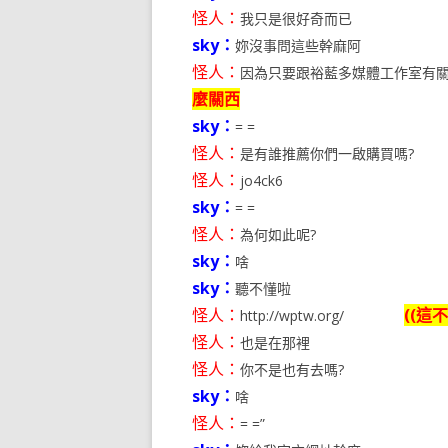
怪人：
我只是很好奇而已
sky：
妳沒事問這些幹麻阿
怪人：
因為只要跟裕藍多媒體工作室有
麼關西
sky：
= =
怪人：
是有誰推薦你們一啟購買嗎
怪人：
jo4ck6
sky：
= =
怪人：
為何如此呢?
sky：
啥
sky：
聽不懂啦
怪人：
((這
http://wptw.org/
怪人：
也是在那裡
怪人：
你不是也有去嗎?
sky：
啥
怪人：
= =”