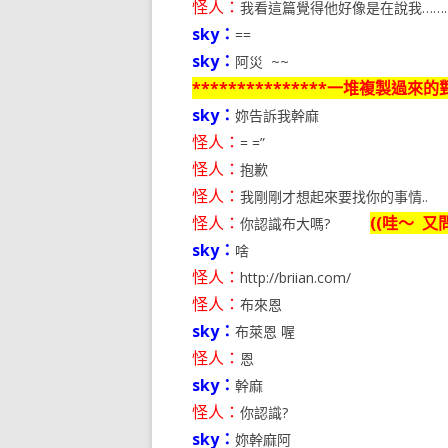
怪人：
我看這篇覺得他好像是在說我……
sky：
==
sky：
阿災 ~~
***************一堆複製過來的對話
sky：
妳告訴我幹麻
怪人：
= =”
怪人：
抱歉
怪人：
我剛剛才想起來要找你的事情..
怪人：
((哇～ 
你認識布大嗎?
sky：
啥
怪人：
http://briian.com/
怪人：
布來恩
sky：
布萊恩 喔
怪人：
恩
sky：
幹麻
怪人：
你認識?
sky：
妳幹麻阿