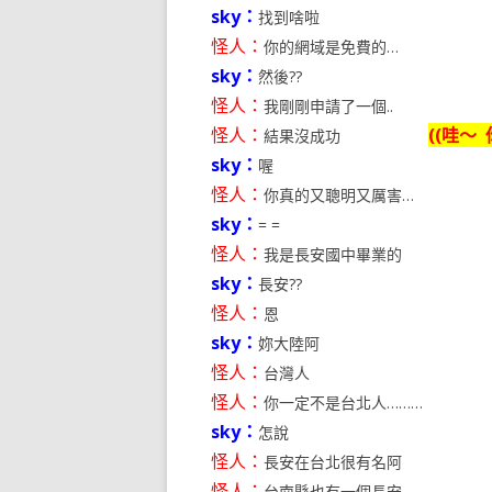
sky：
找到啥啦
怪人：
你的網域是免費的…
sky：
然後??
怪人：
我剛剛申請了一個..
怪人：
((哇～
結果沒成功
sky：
喔
怪人：
你真的又聰明又厲害…
sky：
= =
怪人：
我是長安國中畢業的
sky：
長安??
怪人：
恩
sky：
妳大陸阿
怪人：
台灣人
怪人：
你一定不是台北人………
sky：
怎說
怪人：
長安在台北很有名阿
怪人：
台南縣也有一個長安…