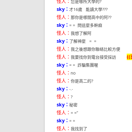
怪人：
您是哪所大學的?
sky：
才16歲 能讀大學???
怪人：
那你是哪間高中的阿??
sky：
= = 問這麼多幹麻
怪人：
我想了解阿
sky：
了解神麼 = =
怪人：
我之後想跟你聯絡比較方便
怪人：
(
我要找你到電台接受採訪
sky：
= = 詐騙集團喔
怪人：
no
怪人：
你是高二的?
sky：
-.-
怪人：
?
sky：
秘密
怪人：
= =”
sky：
= =
怪人：
我找到了