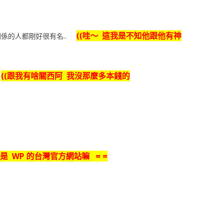
((哇～ 這我是不知他跟他有神
關係的人都剛好很有名..
((跟我有啥關西阿 我沒那麼多本錢的
?
不是 WP 的台灣官方網站嘛 = =