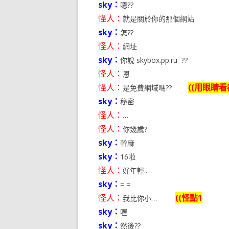
sky：
嗯??
怪人：
就是關於你的那個網站
sky：
怎??
怪人：
網址
sky：
你說 skybox.pp.ru ??
怪人：
恩
怪人：
((用眼睛
是免費網域嗎??
sky：
秘密
怪人：
…
怪人：
你幾歲?
sky：
幹麻
sky：
16啦
怪人：
好年輕..
sky：
= =
怪人：
((怪點1
我比你小…
sky：
喔
sky：
然後??