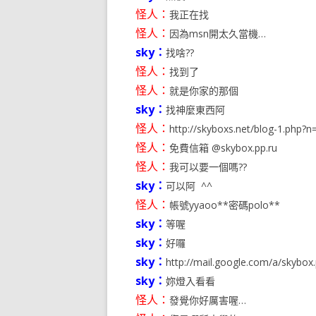
怪人：
我正在找
怪人：
因為msn開太久當機…
sky：
找啥??
怪人：
找到了
怪人：
就是你家的那個
sky：
找神麼東西阿
怪人：
http://skyboxs.net/blog-1.php?n
怪人：
免費信箱 @skybox.pp.ru
怪人：
我可以要一個嗎??
sky：
可以阿 ^^
怪人：
帳號yyaoo**密碼polo**
sky：
等喔
sky：
好囉
sky：
http://mail.google.com/a/skybox.
sky：
妳燈入看看
怪人：
發覺你好厲害喔…