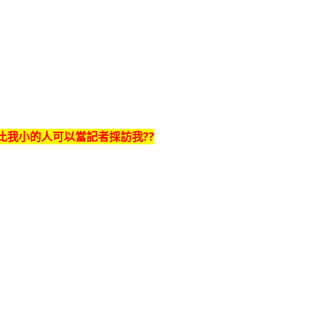
(比我小的人可以當記者採訪我??