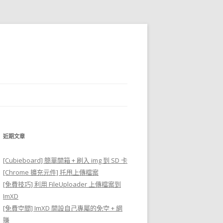
近期文章
[Cubieboard] 簡單開箱 + 刷入 img 到 SD 卡
[Chrome 擴充元件] 托甩上傳檔案
[免費技巧] 利用 FileUploader 上傳檔案到
ImXD
[免費空間] ImXD 開設自己專屬的免空 + 網
賺