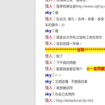
怪人：
我學校網址是http://www.cajh.tp.e
sky：
喔
怪人：
在台北 敦化、吉林、長春、長安
名的國中、小
sky：
喔
怪人：
我是台北市私立協和工商在校生
怪人：
目前就讀一年級。
***************省略**********
怪人：
對了
怪人：
下午我的問題
怪人：
((一直問
藍藍路是藍彭嗎??
sky：
= =
sky：
又問這種 不關我的事
怪人：
我想確認阿
sky：
你自己去問阿
怪人：
http://lanlanlu.tw/?p=392