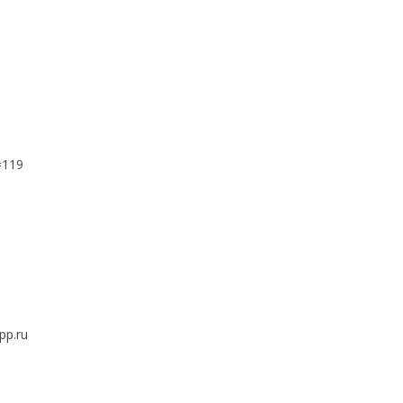
=119
pp.ru