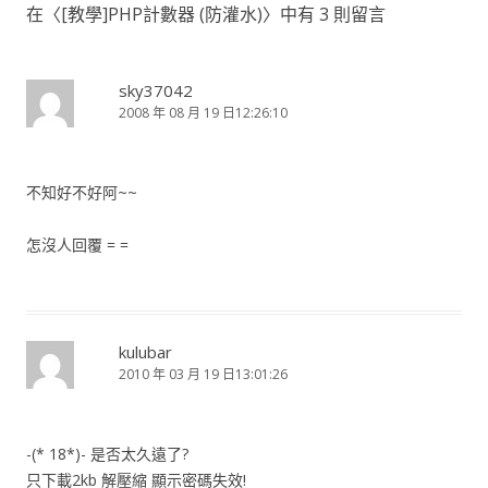
在〈
[教學]PHP計數器 (防灌水)
〉中有 3 則留言
覽
sky37042
2008 年 08 月 19 日12:26:10
不知好不好阿~~
怎沒人回覆 = =
kulubar
2010 年 03 月 19 日13:01:26
-(* 18*)- 是否太久遠了?
只下載2kb 解壓縮 顯示密碼失效!