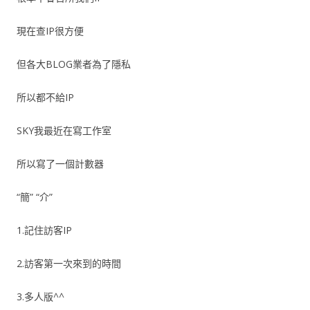
現在查IP很方便
但各大BLOG業者為了隱私
所以都不給IP
SKY我最近在寫工作室
所以寫了一個計數器
“簡” “介”
1.記住訪客IP
2.訪客第一次來到的時間
3.多人版^^