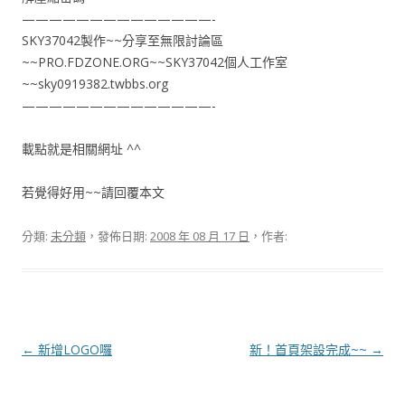
——————————————-
SKY37042製作~~分享至無限討論區
~~PRO.FDZONE.ORG~~SKY37042個人工作室
~~sky0919382.twbbs.org
——————————————-
載點就是相關網址 ^^
若覺得好用~~請回覆本文
分類:
未分類
，發佈日期:
2008 年 08 月 17 日
，作者:
文
←
新增LOGO囉
新！首頁架設完成~~
→
章
導