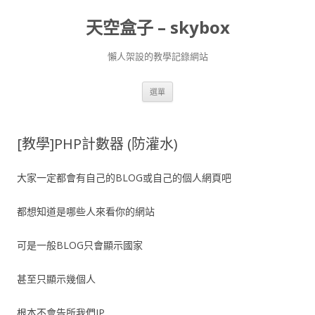
天空盒子 – skybox
懶人架設的教學記錄網站
跳
選單
至
主
要
內
容
[教學]PHP計數器 (防灌水)
大家一定都會有自己的BLOG或自己的個人網頁吧
都想知道是哪些人來看你的網站
可是一般BLOG只會顯示國家
甚至只顯示幾個人
根本不會告所我們IP